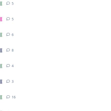
5
5
réponses
Materiel, bricolage et automatisation
5
5
réponses
Chimie et Biologie
6
6
réponses
Materiel, bricolage et automatisation
8
8
réponses
Vivant Marin
4
4
réponses
Materiel, bricolage et automatisation
3
3
réponses
Vivant Marin
16
16
réponses
Materiel, bricolage et automatisation