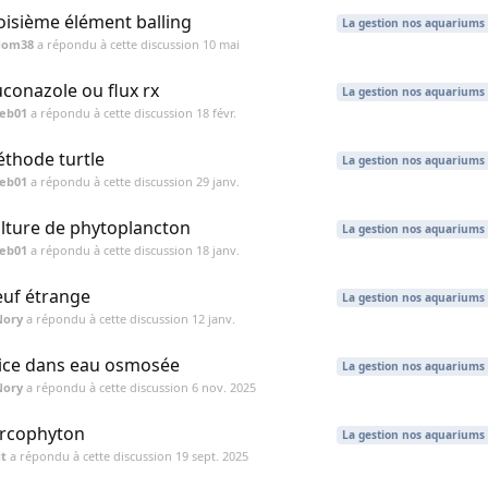
oisième élément balling
La gestion nos aquariums
dom38
a répondu à cette discussion
10 mai
uconazole ou flux rx
La gestion nos aquariums
seb01
a répondu à cette discussion
18 févr.
thode turtle
La gestion nos aquariums
seb01
a répondu à cette discussion
29 janv.
lture de phytoplancton
La gestion nos aquariums
seb01
a répondu à cette discussion
18 janv.
uf étrange
La gestion nos aquariums
Nory
a répondu à cette discussion
12 janv.
lice dans eau osmosée
La gestion nos aquariums
Nory
a répondu à cette discussion
6 nov. 2025
rcophyton
La gestion nos aquariums
t
a répondu à cette discussion
19 sept. 2025