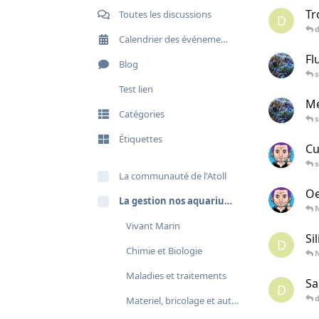
Tr
Toutes les discussions
D
Calendrier des événements
Fl
Blog
Test lien
Mé
Catégories
Étiquettes
Cu
La communauté de l'Atoll
Oe
La gestion nos aquariums
Vivant Marin
Si
D
Chimie et Biologie
Maladies et traitements
Sa
D
d
Materiel, bricolage et automatisation