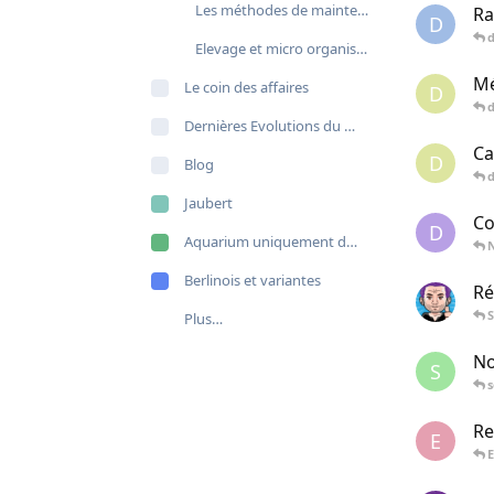
Les méthodes de maintenance
Ra
D
d
Elevage et micro organismes
Mé
Le coin des affaires
D
Dernières Evolutions du site
Ca
D
Blog
Jaubert
Co
D
Aquarium uniquement de poissons
Berlinois et variantes
Ré
S
Plus…
No
S
Re
E