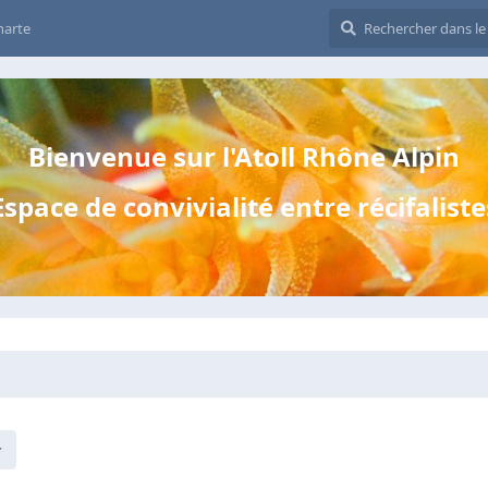
harte
Bienvenue sur l'Atoll Rhône Alpin
Espace de convivialité entre récifaliste