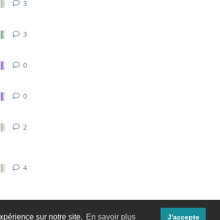
3
3
réponses
Les méthodes de maintenance
3
3
réponses
Materiel, bricolage et automatisation
0
0
réponse
Elevage et micro organismes
0
0
réponse
Elevage et micro organismes
2
2
réponses
Les méthodes de maintenance
4
4
réponses
Les méthodes de maintenance
xpérience sur notre site.
En savoir plus
J'accepte