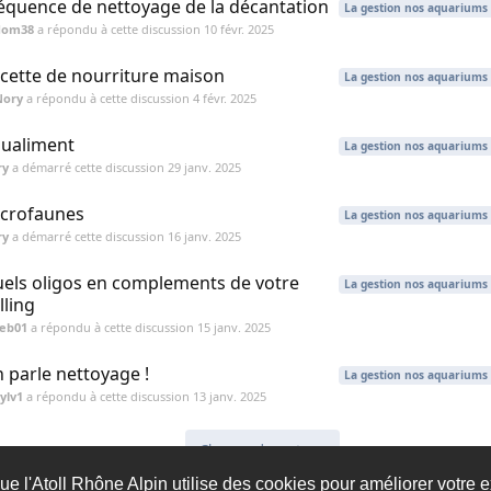
équence de nettoyage de la décantation
La gestion nos aquariums
dom38
a répondu à cette discussion
10 févr. 2025
cette de nourriture maison
La gestion nos aquariums
Nory
a répondu à cette discussion
4 févr. 2025
ualiment
La gestion nos aquariums
ry
a démarré cette discussion
29 janv. 2025
crofaunes
La gestion nos aquariums
ry
a démarré cette discussion
16 janv. 2025
els oligos en complements de votre
La gestion nos aquariums
lling
seb01
a répondu à cette discussion
15 janv. 2025
 parle nettoyage !
La gestion nos aquariums
ylv1
a répondu à cette discussion
13 janv. 2025
Charger davantage
ue l'Atoll Rhône Alpin utilise des cookies pour améliorer votre e