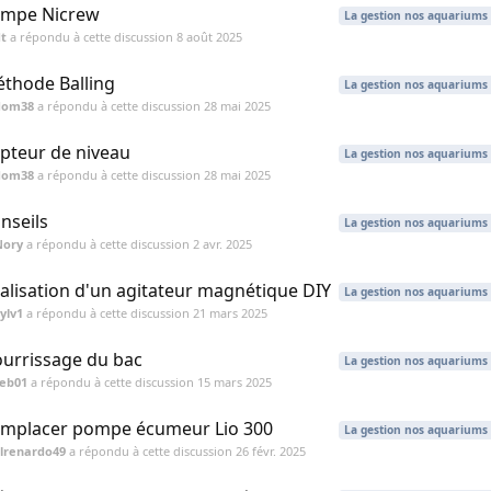
mpe Nicrew
La gestion nos aquariums
t
a répondu à cette discussion
8 août 2025
thode Balling
La gestion nos aquariums
dom38
a répondu à cette discussion
28 mai 2025
pteur de niveau
La gestion nos aquariums
dom38
a répondu à cette discussion
28 mai 2025
nseils
La gestion nos aquariums
Nory
a répondu à cette discussion
2 avr. 2025
alisation d'un agitateur magnétique DIY
La gestion nos aquariums
ylv1
a répondu à cette discussion
21 mars 2025
urrissage du bac
La gestion nos aquariums
seb01
a répondu à cette discussion
15 mars 2025
mplacer pompe écumeur Lio 300
La gestion nos aquariums
Elrenardo49
a répondu à cette discussion
26 févr. 2025