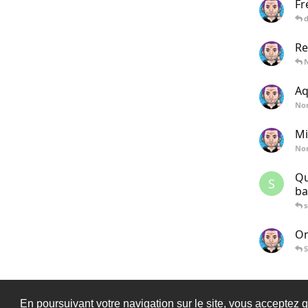
Fr
Re
Aq
No
Mi
No
Qu
S
ba
On
S
En poursuivant votre navigation sur le site, vous acceptez q