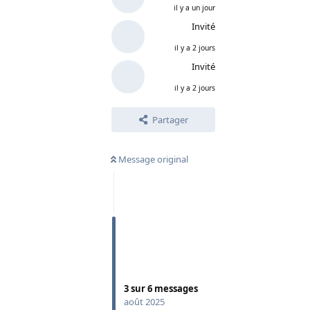
il y a un jour
Invité
il y a 2 jours
Invité
il y a 2 jours
Partager
Message original
3
sur
6
messages
août 2025