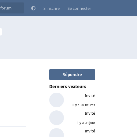
S'inscrire
Se connecter
Répondre
Derniers visiteurs
Invité
il y a 20 heures
Invité
Répondre
il y a un jour
Invité