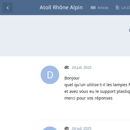
Atoll Rhône Alpin
Article
LA C
dt
24 juil. 2025
D
Bonjour
quel qu'un utilise-t-il les lampes
et avez vous eu le support plasti
merci pour vos réponses
dt
24 juil. 2025