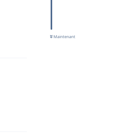
Maintenant
Répondre
Répondre