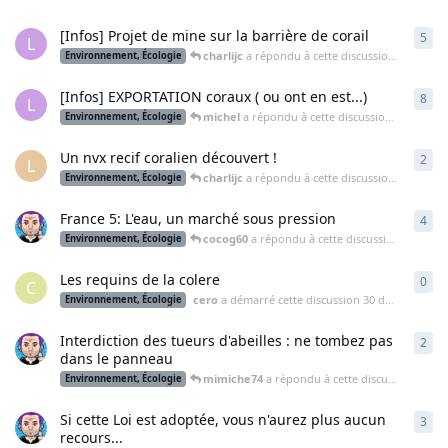
[Infos] Projet de mine sur la barrière de corail
5
5
ré
L
charlijc
a répondu à cette discussion
18 déc. 2
Environnement, Écologie
[Infos] EXPORTATION coraux ( ou ont en est...)
8
8
ré
L
michel
a répondu à cette discussion
16 déc. 20
Environnement, Écologie
Un nvx recif coralien découvert !
2
2
ré
L
charlijc
a répondu à cette discussion
14 févr. 2
Environnement, Écologie
France 5: L'eau, un marché sous pression
4
4
ré
cocog60
a répondu à cette discussion
27 janv.
Environnement, Écologie
Les requins de la colere
0
0
ré
C
cero
a démarré cette discussion
30 déc. 2016
Environnement, Écologie
Interdiction des tueurs d'abeilles : ne tombez pas
2
2
ré
dans le panneau
mimiche74
a répondu à cette discussion
22 ao
Environnement, Écologie
Si cette Loi est adoptée, vous n'aurez plus aucun
3
3
ré
recours...