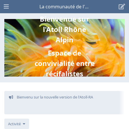
La communauté de l'Atoll
Bienvenue sur
l'Atoll Rhône
Alpin
Espace de
convivialité entre
récifalistes
Bienvenu sur la nouvelle version de l'Atoll-RA
Activité