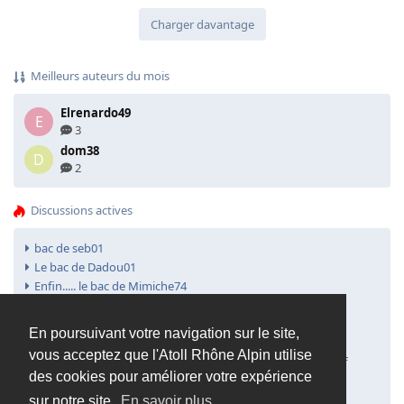
Charger davantage
Meilleurs auteurs du mois
Elrenardo49
E
3
dom38
D
2
Discussions actives
bac de seb01
Le bac de Dadou01
Enfin..... le bac de Mimiche74
Petite blague qui va bien !!!
Bourse de Grenoble
En poursuivant votre navigation sur le site,
Un nouveau :-) tout petit 125L
vous acceptez que l'Atoll Rhône Alpin utilise
Bourse aquariophile récifale et eau douce de lyon : Objectif
des cookies pour améliorer votre expérience
Septembre 2008
Nouveau récifaliste
sur notre site.
En savoir plus