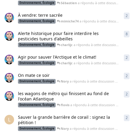
Sébastien
a répondu à cette discussion
15 avr.
Environnement, Écologie
À vendre: terre sacrée
2
2
ré
mimiche74
a répondu à cette discussion
21 jui
Environnement, Écologie
Alerte historique pour faire interdire les
8
8
ré
pesticides tueurs d'abeilles
charlijc
a répondu à cette discussion
9 juil. 20
Environnement, Écologie
Agir pour sauver l'Arctique et le climat!
2
2
ré
charlijc
a répondu à cette discussion
27 mai 2
Environnement, Écologie
On mate ce soir
2
2
ré
Nory
a répondu à cette discussion
9 avr. 2015
Environnement, Écologie
les wagons de métro qui finissent au fond de
2
2
ré
l'océan Atlantique
flovis
a répondu à cette discussion
30 janv. 20
Environnement, Écologie
Sauver la grande barrière de corail : signez la
2
2
ré
L
pétition !
Nory
a répondu à cette discussion
5 déc. 2014
Environnement, Écologie