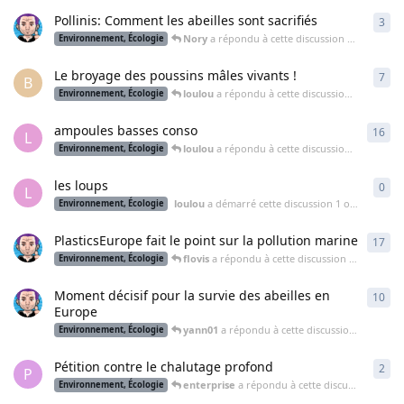
Pollinis: Comment les abeilles sont sacrifiés
3
3
ré
Nory
a répondu à cette discussion
4 déc. 2014
Environnement, Écologie
Le broyage des poussins mâles vivants !
7
7
ré
B
loulou
a répondu à cette discussion
19 nov. 20
Environnement, Écologie
ampoules basses conso
16
16
r
L
loulou
a répondu à cette discussion
17 nov. 20
Environnement, Écologie
les loups
0
0
ré
L
loulou
a démarré cette discussion
1 oct. 2014
Environnement, Écologie
PlasticsEurope fait le point sur la pollution marine
17
17
r
flovis
a répondu à cette discussion
27 août 201
Environnement, Écologie
Moment décisif pour la survie des abeilles en
10
10
r
Europe
yann01
a répondu à cette discussion
14 juin 2
Environnement, Écologie
Pétition contre le chalutage profond
2
2
ré
P
enterprise
a répondu à cette discussion
21 jan
Environnement, Écologie