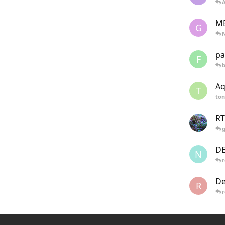
ME
G
pa
F
Aq
T
ton
R
g
D
N
r
De
R
r