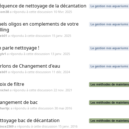
équence de nettoyage de la décantation
La gestion nos aquariums
dom38
a répondu à cette discussion
10 févr. 2025
els oligos en complements de votre
La gestion nos aquariums
lling
seb01
a répondu à cette discussion
15 janv. 2025
 parle nettoyage !
La gestion nos aquariums
ylv1
a répondu à cette discussion
13 janv. 2025
rlons de Changement d'eau
La gestion nos aquariums
seb01
a répondu à cette discussion
11 déc. 2024
oix de filtre
Les méthodes de mainten
michel
a répondu à cette discussion
22 nov. 2021
angement de bac
Les méthodes de mainten
harlijc
a répondu à cette discussion
30 mai 2016
ttoyage bac de décantation
Les méthodes de mainten
ince2369
a répondu à cette discussion
15 janv. 2016