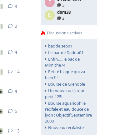
E
3
3
3
réponses
Les méthodes de maintenance
dom38
D
2
2
2
réponses
Les méthodes de maintenance
Discussions actives
bac de seb01
4
4
réponses
Le bac de Dadou01
Les méthodes de maintenance
Enfin..... le bac de
Mimiche74
14
14
réponses
Petite blague qui va
Les méthodes de maintenance
bien !!!
Bourse de Grenoble
Un nouveau :-) tout
9
9
réponses
ance
petit 125L
Bourse aquariophile
récifale et eau douce de
5
5
réponses
ance
lyon : Objectif Septembre
2008
Nouveau récifaliste
13
13
réponses
ance