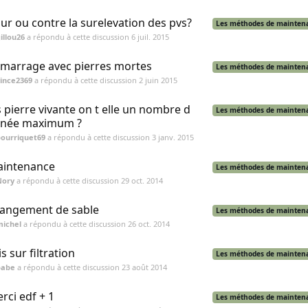
ur ou contre la surelevation des pvs?
Les méthodes de mainten
illou26
a répondu à cette discussion
6 juil. 2015
marrage avec pierres mortes
Les méthodes de mainten
ince2369
a répondu à cette discussion
2 juin 2015
s pierre vivante on t elle un nombre d
Les méthodes de mainten
née maximum ?
ourriquet69
a répondu à cette discussion
3 janv. 2015
intenance
Les méthodes de mainten
Nory
a répondu à cette discussion
29 oct. 2014
angement de sable
Les méthodes de mainten
michel
a répondu à cette discussion
26 oct. 2014
is sur filtration
Les méthodes de mainten
babe
a répondu à cette discussion
23 août 2014
rci edf + 1
Les méthodes de mainten