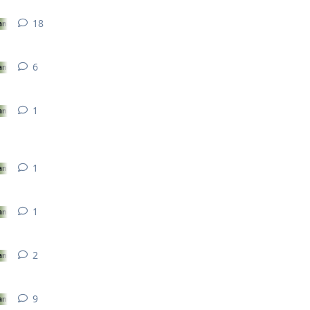
18
18
réponses
ance
6
6
réponses
ance
1
1
réponse
ance
1
1
réponse
ance
1
1
réponse
ance
2
2
réponses
ance
9
9
réponses
ance