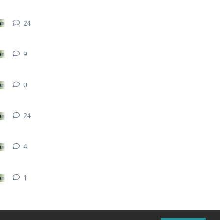
24
24
réponses
ance
9
9
réponses
ance
0
0
réponse
ance
24
24
réponses
ance
4
4
réponses
ance
1
1
réponse
ance