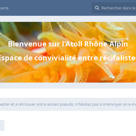
harte
Bienvenue sur l'Atoll Rhône Alpin
Espace de convivialité entre récifaliste
necter et à retrouver votre ancien pseudo, n'hésitez pas à m'envoyer un e-ma