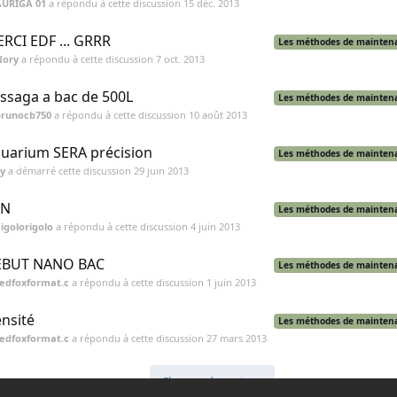
AURIGA 01
a répondu à cette discussion
15 déc. 2013
RCI EDF ... GRRR
Les méthodes de mainten
Nory
a répondu à cette discussion
7 oct. 2013
ssaga a bac de 500L
Les méthodes de mainten
brunocb750
a répondu à cette discussion
10 août 2013
uarium SERA précision
Les méthodes de mainten
y
a démarré cette discussion
29 juin 2013
TN
Les méthodes de mainten
igolorigolo
a répondu à cette discussion
4 juin 2013
EBUT NANO BAC
Les méthodes de mainten
edfoxformat.c
a répondu à cette discussion
1 juin 2013
nsité
Les méthodes de mainten
edfoxformat.c
a répondu à cette discussion
27 mars 2013
Charger davantage