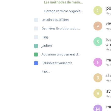
Les méthodes de maintenance
po
C
Elevage et micro organismes
g
Le coin des affaires
dé
V
Dernières Evolutions du site
v
Blog
le
S
an
Jaubert
b
Aquarium uniquement de poissons
ma
F
Berlinois et variantes
Plus…
ch
R
av
R
me
M