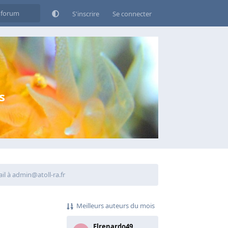
S'inscrire
Se connecter
s
il à admin@atoll-ra.fr
Meilleurs auteurs du mois
Elrenardo49