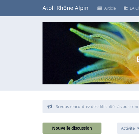
Atoll Rhône Alpin
Article
LA C
Si vous rencontrez des difficultés à vous con
Nouvelle discussion
Activité