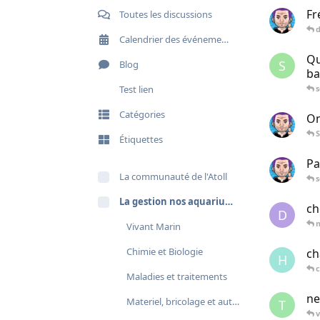
Fr
Toutes les discussions
Calendrier des événements
Qu
S
Blog
ba
Test lien
Catégories
On
S
Étiquettes
Pa
La communauté de l'Atoll
La gestion nos aquariums
ch
D
Vivant Marin
Chimie et Biologie
ch
H
c
Maladies et traitements
ne
Materiel, bricolage et automatisation
T
v