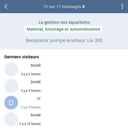
15
sur
17
messages
La gestion nos aquariums
Materiel, bricolage et automatisation
Remplacer pompe écumeur Lio 300
Derniers visiteurs
Invité
il y a 2 heures
Invité
il y a 3 heures
dt
D
il y a 3 heures
Invité
il y a 19 heures