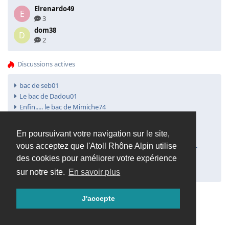
Elrenardo49
E
3
dom38
D
2
Discussions actives
bac de seb01
Le bac de Dadou01
Enfin..... le bac de Mimiche74
Petite blague qui va bien !!!
Bourse de Grenoble
En poursuivant votre navigation sur le site,
Un nouveau :-) tout petit 125L
vous acceptez que l'Atoll Rhône Alpin utilise
Bourse aquariophile récifale et eau douce de lyon : Objectif
des cookies pour améliorer votre expérience
Septembre 2008
Nouveau récifaliste
sur notre site.
En savoir plus
J'accepte