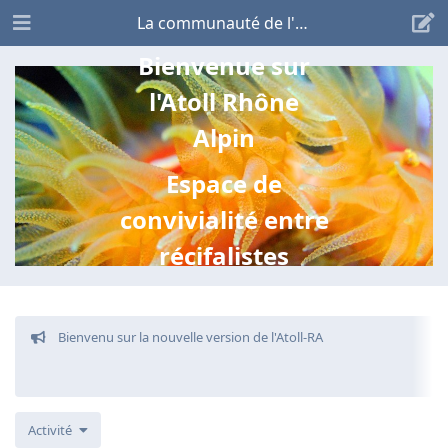
La communauté de l'Atoll
Bienvenue sur
l'Atoll Rhône
Alpin
Espace de
convivialité entre
récifalistes
Bienvenu sur la nouvelle version de l'Atoll-RA
Activité