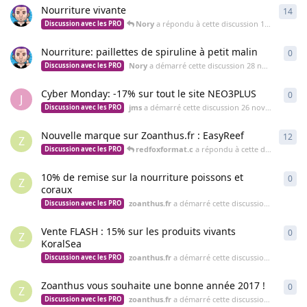
Nourriture vivante
14
14
r
Nory
a répondu à cette discussion
1 déc. 2017
Discussion avec les PRO
Nourriture: paillettes de spiruline à petit malin
0
0
ré
Nory
a démarré cette discussion
28 nov. 2017
Discussion avec les PRO
Cyber Monday: -17% sur tout le site NEO3PLUS
0
0
ré
J
jms
a démarré cette discussion
26 nov. 2017
Discussion avec les PRO
Nouvelle marque sur Zoanthus.fr : EasyReef
12
12
r
Z
redfoxformat.c
a répondu à cette discussion
18
Discussion avec les PRO
10% de remise sur la nourriture poissons et
0
0
ré
Z
coraux
zoanthus.fr
a démarré cette discussion
24 janv. 2
Discussion avec les PRO
Vente FLASH : 15% sur les produits vivants
0
0
ré
Z
KoralSea
zoanthus.fr
a démarré cette discussion
7 janv. 20
Discussion avec les PRO
Zoanthus vous souhaite une bonne année 2017 !
0
0
ré
Z
zoanthus.fr
a démarré cette discussion
2 janv. 20
Discussion avec les PRO