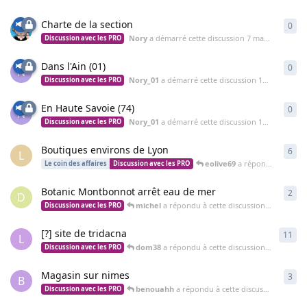
Charte de la section
0
0
ré
Nory
a démarré cette discussion
7 mars 2012
Discussion avec les PRO
Dans l'Ain (01)
0
0
ré
N
Nory_01
a démarré cette discussion
16 avr. 2008
Discussion avec les PRO
En Haute Savoie (74)
0
0
ré
N
Nory_01
a démarré cette discussion
16 avr. 2008
Discussion avec les PRO
Boutiques environs de Lyon
6
6
ré
L
eolive69
a répondu à cette discussion
Le coin des affaires
Discussion avec les PRO
Botanic Montbonnot arrêt eau de mer
2
2
ré
D
michel
a répondu à cette discussion
17 mars 20
Discussion avec les PRO
[?] site de tridacna
11
11
r
L
dom38
a répondu à cette discussion
29 sept. 20
Discussion avec les PRO
Magasin sur nimes
3
3
ré
B
benouahh
a répondu à cette discussion
21 févr
Discussion avec les PRO