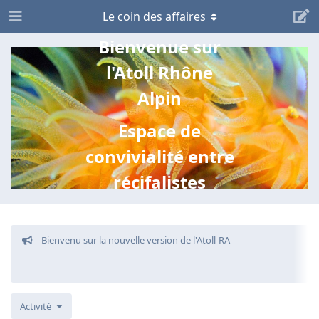
Le coin des affaires
Bienvenue sur
l'Atoll Rhône
Alpin
Espace de
convivialité entre
récifalistes
Bienvenu sur la nouvelle version de l'Atoll-RA
Activité