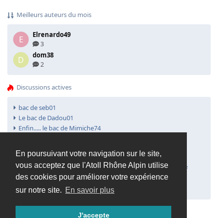
Meilleurs auteurs du mois
Elrenardo49
E
3
dom38
D
2
Discussions actives
bac de seb01
Le bac de Dadou01
Enfin..... le bac de Mimiche74
Petite blague qui va bien !!!
Bourse de Grenoble
En poursuivant votre navigation sur le site,
Un nouveau :-) tout petit 125L
vous acceptez que l'Atoll Rhône Alpin utilise
Bourse aquariophile récifale et eau douce de lyon : Objectif
des cookies pour améliorer votre expérience
Septembre 2008
Nouveau récifaliste
sur notre site.
En savoir plus
J'accepte