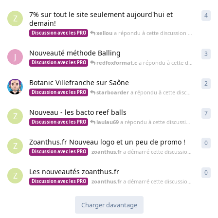
7% sur tout le site seulement aujourd'hui et
4
4
ré
Z
demain!
xellou
a répondu à cette discussion
19 déc. 201
Discussion avec les PRO
Nouveauté méthode Balling
3
3
ré
J
redfoxformat.c
a répondu à cette discussion
18
Discussion avec les PRO
Botanic Villefranche sur Saône
2
2
ré
starboarder
a répondu à cette discussion
5 déc
Discussion avec les PRO
Nouveau - les bacto reef balls
7
7
ré
Z
laulau69
a répondu à cette discussion
24 nov. 
Discussion avec les PRO
Zoanthus.fr Nouveau logo et un peu de promo !
0
0
ré
Z
zoanthus.fr
a démarré cette discussion
19 nov. 2
Discussion avec les PRO
Les nouveautés zoanthus.fr
0
0
ré
Z
zoanthus.fr
a démarré cette discussion
6 nov. 20
Discussion avec les PRO
Charger davantage