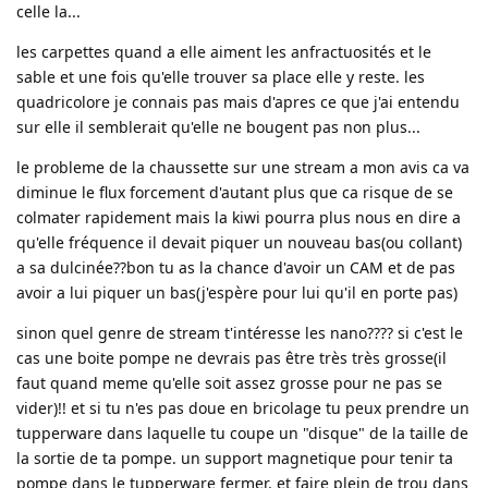
celle la...
les carpettes quand a elle aiment les anfractuosités et le
sable et une fois qu'elle trouver sa place elle y reste. les
quadricolore je connais pas mais d'apres ce que j'ai entendu
sur elle il semblerait qu'elle ne bougent pas non plus...
le probleme de la chaussette sur une stream a mon avis ca va
diminue le flux forcement d'autant plus que ca risque de se
colmater rapidement mais la kiwi pourra plus nous en dire a
qu'elle fréquence il devait piquer un nouveau bas(ou collant)
a sa dulcinée??bon tu as la chance d'avoir un CAM et de pas
avoir a lui piquer un bas(j'espère pour lui qu'il en porte pas)
sinon quel genre de stream t'intéresse les nano???? si c'est le
cas une boite pompe ne devrais pas être très très grosse(il
faut quand meme qu'elle soit assez grosse pour ne pas se
vider)!! et si tu n'es pas doue en bricolage tu peux prendre un
tupperware dans laquelle tu coupe un "disque" de la taille de
la sortie de ta pompe. un support magnetique pour tenir ta
pompe dans le tupperware fermer. et faire plein de trou dans