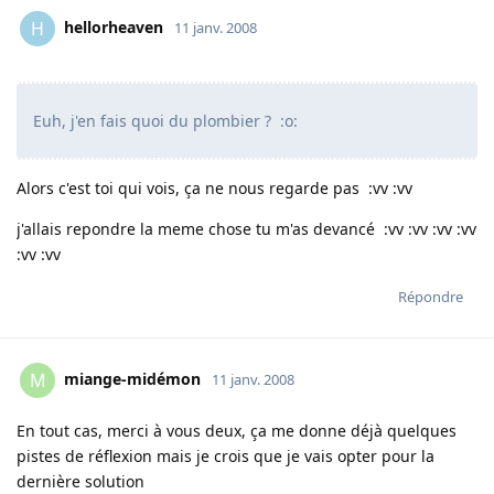
hellorheaven
H
11 janv. 2008
Euh, j'en fais quoi du plombier ? :o:
Alors c'est toi qui vois, ça ne nous regarde pas :vv :vv
j'allais repondre la meme chose tu m'as devancé :vv :vv :vv :vv
:vv :vv
Répondre
miange-midémon
M
11 janv. 2008
En tout cas, merci à vous deux, ça me donne déjà quelques
pistes de réflexion mais je crois que je vais opter pour la
dernière solution