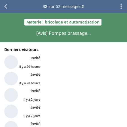
38
sur
52
messages
Materiel, bricolage et automatisation
[Avis] Pompes brassage...
Derniers visiteurs
Invité
il y a 20 heures
Invité
il y a 20 heures
Invité
il y a 2 jours
Invité
il y a 2 jours
Invité