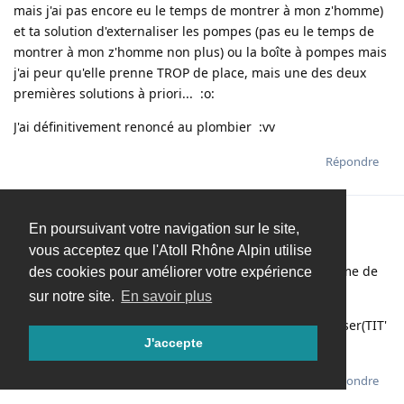
mais j'ai pas encore eu le temps de montrer à mon z'homme)
et ta solution d'externaliser les pompes (pas eu le temps de
montrer à mon z'homme non plus) ou la boîte à pompes mais
j'ai peur qu'elle prenne TROP de place, mais une des deux
premières solutions à priori... :o:
J'ai définitivement renoncé au plombier :vv
Répondre
hellorheaven
H
En poursuivant votre navigation sur le site,
14 janv. 2008
vous acceptez que l'Atoll Rhône Alpin utilise
c'est quoi qui t'as fait renonce au plombier?? le probleme de
des cookies pour améliorer votre expérience
la raie???
sur notre site.
En savoir plus
ps: tiens ne serais pas un kiwi que je viens de voir passer(TIT'
J'accepte
fait gaffe il nous surveille)
Répondre