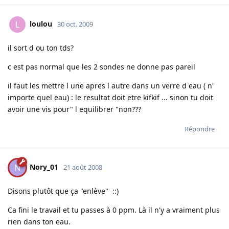
loulou
L
30 oct. 2009
il sort d ou ton tds?
c est pas normal que les 2 sondes ne donne pas pareil
il faut les mettre l une apres l autre dans un verre d eau ( n'
importe quel eau) : le resultat doit etre kifkif ... sinon tu doit
avoir une vis pour" l equilibrer "non???
Répondre
Nory_01
N
21 août 2008
Disons plutôt que ça "enlève" ::)
Ca fini le travail et tu passes à 0 ppm. Là il n'y a vraiment plus
rien dans ton eau.