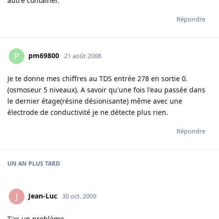
autre container.
Répondre
pm69800
P
21 août 2008
Je te donne mes chiffres au TDS entrée 278 en sortie 0.
(osmoseur 5 niveaux). A savoir qu'une fois l'eau passée dans
le dernier étage(résine désionisante) même avec une
électrode de conductivité je ne détecte plus rien.
Répondre
UN AN
PLUS TARD
Jean-Luc
J
30 oct. 2009
T'as un problème...