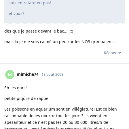
suis en retard ou pas!
et vous?
dès que je passe devant le bac.... ::)
mais là je me suis calmé un peu car les NO3 grimpaient..
Répondre
mimiche74
M
18 août 2008
Eh les gars!
petite piqûre de rappel:
Les poissons en aquarium sont en villégiature! Est ce bien
raisonnable de les nourrir tout les jours? ils vivent en
apesanteur et ce n'est pas les 20 ou 30 000 litres/h de
brassage qui vont épuiser leur réserves !!! De plus, ils ne