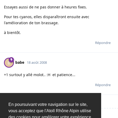
Essayes aussi de ne pas donner à heures fixes.
Pour tes cyanos, elles disparaîtront ensuite avec
l'amélioration de ton brassage.
à bientôt.
Répondre
babe
B
18 août 2008
+1 surtout y allé molot.. :H et patience...
Répondre
En poursuivant votre navigation sur le site,
vous acceptez que l'Atoll Rhône Alpin utilise
des cookies pour améliorer votre expérience