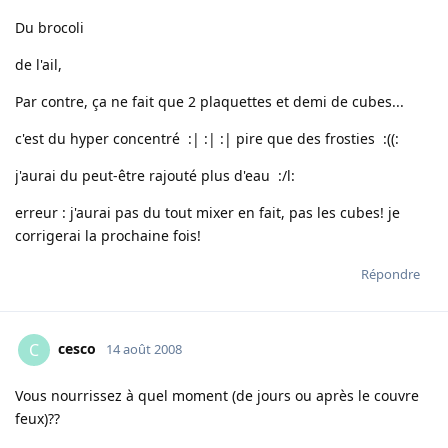
Du brocoli
de l'ail,
Par contre, ça ne fait que 2 plaquettes et demi de cubes...
c'est du hyper concentré :| :| :| pire que des frosties :((:
j'aurai du peut-être rajouté plus d'eau :/l:
erreur : j'aurai pas du tout mixer en fait, pas les cubes! je
corrigerai la prochaine fois!
Répondre
cesco
C
14 août 2008
Vous nourrissez à quel moment (de jours ou après le couvre
feux)??