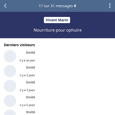
17
sur
31
messages
Vivant Marin
Nourriture pour ophuire
Derniers visiteurs
Invité
il y a un jour
Invité
il y a 3 jours
Invité
il y a 3 jours
Invité
il y a 5 jours
Invité