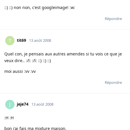
::) ::) non non, c'est googleimage! :w:
Répondre
tit69
T
13 août 2008
Quel con, je pensais aux autres amendes si tu vois ce que je
veux dire.. :/l: :/l: ::) ::) ::)
moi aussi :vv :vv
Répondre
jeje74
J
13 août 2008
:H :H
bon j'ai fais ma mixture maison,