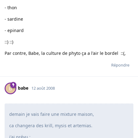
- thon
- sardine
- epinard
::) ::)
Par contre, Babe, la culture de phyto ça a l'air le bordel ::(,
Répondre
babe
B
12 août 2008
demain je vais faire une mixture maison,
ca changera des krill, mysis et artemias.
j'ai prévu :