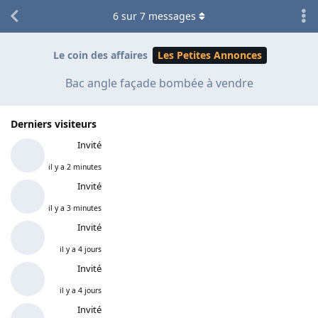
6
sur
7
messages
Le coin des affaires
Les Petites Annonces
Bac angle façade bombée à vendre
Derniers visiteurs
Invité
il y a 2 minutes
Invité
il y a 3 minutes
Invité
il y a 4 jours
Invité
il y a 4 jours
Invité