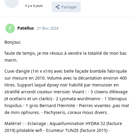
il y a 4 jours
Partager
Patellus
P
21 févr. 2024
Bonjour,
faute de temps, je me résous à vendre la totalité de mon bac
marin.
Cuve d’angle (1m x x1m) avec belle façade bombée fabriquée
sur mesure en 2010. Volume avec la décantation environ 400
litres. Support laqué époxy noir habillé par menuisier en
stratifié arrondi couleur merisier. Vivant : - 5 clowns d’élevage
(4 ocellaris et un clarkii) - 2 Lysmata wurdmanni - 1 Stenopus
hispidus - 1 gros Bernard l’Hermite - Pierres vivantes ,pas mal
de mini ophiures. - Pachyseris, coraux mous divers.
Matériel : - Eclairage : Aquaillumination HYDRA 52 (facture
2019) pilotable wifi - Ecumeur TUNZE (facture 2015) -