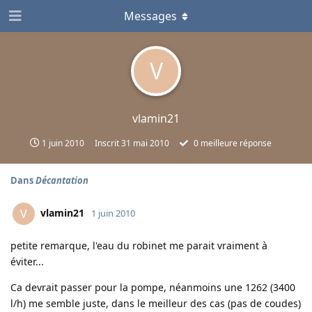
Messages
V
vlamin21
1 juin 2010
Inscrit
31 mai 2010
0
meilleure réponse
Dans
Décantation
vlamin21
V
1 juin 2010
petite remarque, l'eau du robinet me parait vraiment à
éviter...
Ca devrait passer pour la pompe, néanmoins une 1262 (3400
l/h) me semble juste, dans le meilleur des cas (pas de coudes)