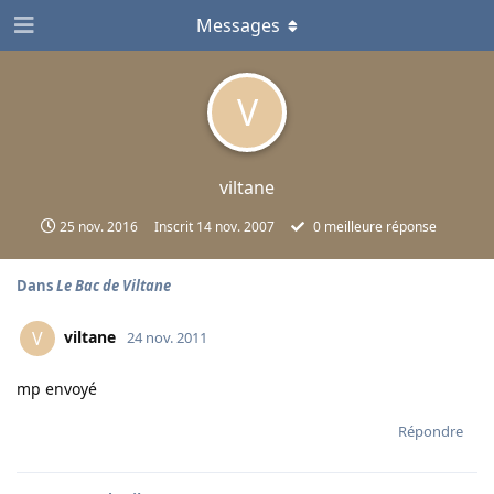
Messages
V
viltane
25 nov. 2016
Inscrit
14 nov. 2007
0
meilleure réponse
Dans
Le Bac de Viltane
viltane
V
24 nov. 2011
mp envoyé
Répondre