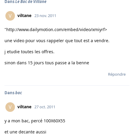
Dans
Le Bac de Viltane
viltane
V
23 nov. 2011
"
http://www.dailymotion.com/embed/video/xmiyrf
>
une video pour vous rappeler que tout est a vendre.
j etudie toutes les offres.
sinon dans 15 jours tous passe a la benne
Répondre
Dans
bac
viltane
V
27 oct. 2011
y a mon bac, percé 100X60X55
et une decante aussi