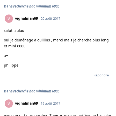
Dans
recherche bac minimum 600L
vignalman69
V
20 août 2017
salut laulau
oui je déménage à oulllins , merci mais je cherche plus long
et mini 600L
a+
philippe
Répondre
Dans
recherche bac minimum 600L
vignalman69
V
19 août 2017
merci pour ta proposition Thierry ,mais je préfère un bac plus