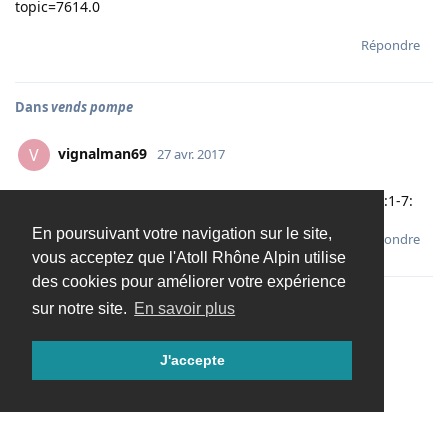
topic=7614.0
Répondre
Dans
vends pompe
vignalman69
V
27 avr. 2017
j'ai acheté et je vends 100 euros ou bientôt 657 francs :1-7:
En poursuivant votre navigation sur le site,
Répondre
vous acceptez que l'Atoll Rhône Alpin utilise
des cookies pour améliorer votre expérience
sur notre site.
En savoir plus
Charger davantage
J'accepte