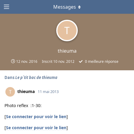
Messages
T
thieuma
12 nov. 2016
Inscrit
10 nov. 2012
0
meilleure réponse
Dans
Le p´tit bac de thieuma
thieuma
T
11 mai 2013
Photo reflex :1-30:
[
Se connecter pour voir le lien
]
[
Se connecter pour voir le lien
]