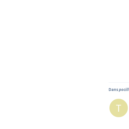
Dans
pocil
T