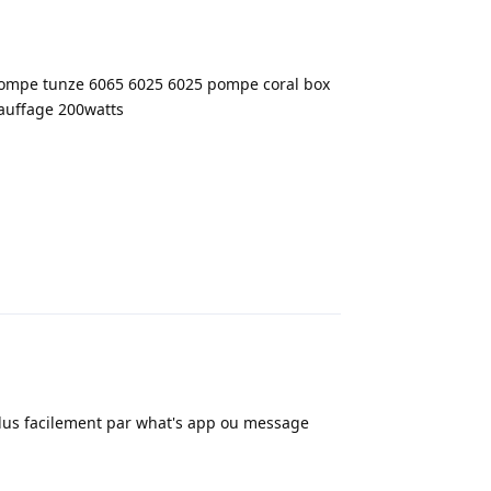
ompe tunze 6065 6025 6025 pompe coral box
auffage 200watts
Répondre
plus facilement par what's app ou message
Répondre