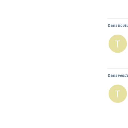
Dans
boutu
T
Dans
vends
T