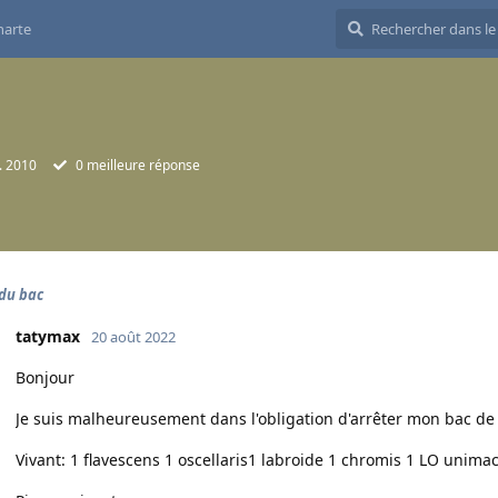
harte
. 2010
0
meilleure réponse
 du bac
tatymax
20 août 2022
Bonjour
Je suis malheureusement dans l'obligation d'arrêter mon bac de
Vivant: 1 flavescens 1 oscellaris1 labroide 1 chromis 1 LO unima