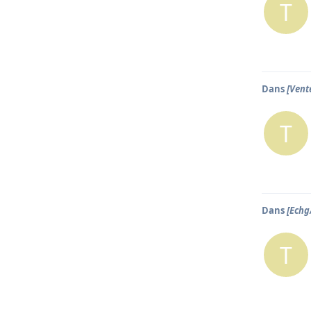
T
Dans
[Vent
T
Dans
[Echg
T