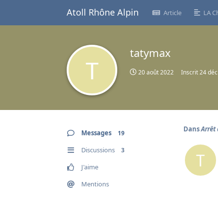
Atoll Rhône Alpin
Article
LA C
tatymax
T
20 août 2022
Inscrit
24 déc
Dans
Arrêt
Messages
19
Discussions
3
T
J'aime
Mentions