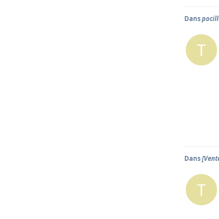
Dans
pocil
T
Dans
[Vent
T