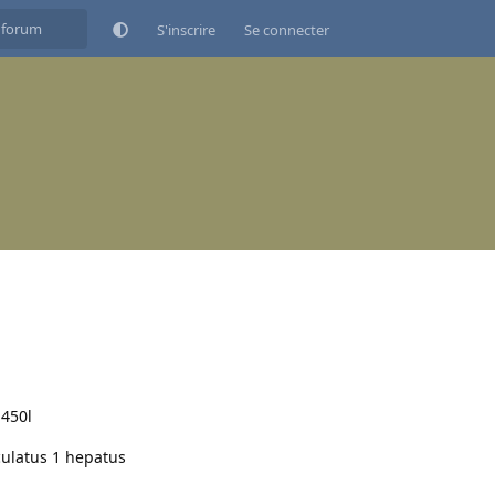
S'inscrire
Se connecter
 450l
culatus 1 hepatus