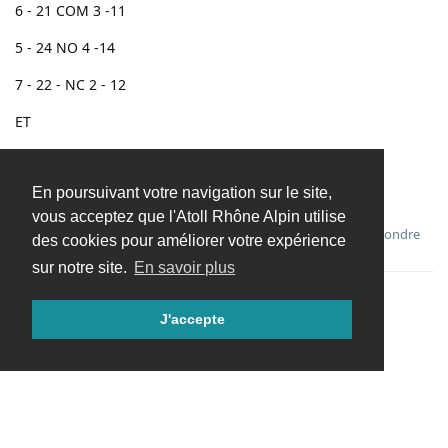
6 - 21 COM 3 -11
5 - 24 NO 4 -14
7 - 22 - NC 2 - 12
ET
1 A2 COIL 8 A1
En poursuivant votre navigation sur le site,
Amicalement et joyeuses fêtes de fin d'années,
vous acceptez que l'Atoll Rhône Alpin utilise
Répondre
des cookies pour améliorer votre expérience
sur notre site.
En savoir plus
J'accepte