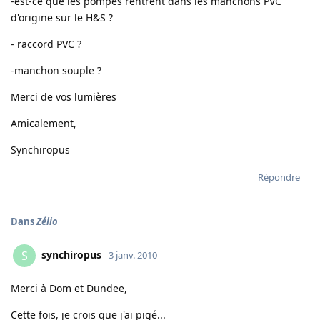
-est-ce que les pompes rentrent dans les manchons PVC
d'origine sur le H&S ?
- raccord PVC ?
-manchon souple ?
Merci de vos lumières
Amicalement,
Synchiropus
Répondre
Dans
Zélio
synchiropus
S
3 janv. 2010
Merci à Dom et Dundee,
Cette fois, je crois que j'ai pigé...