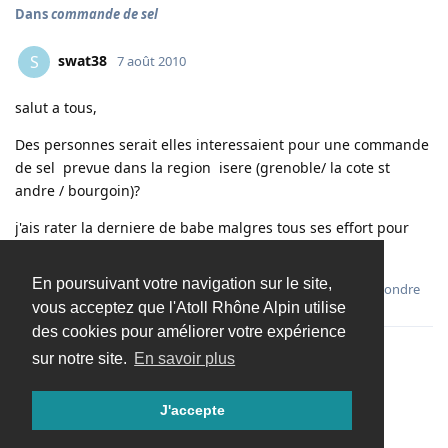
Dans
commande de sel
swat38
S
7 août 2010
salut a tous,
Des personnes serait elles interessaient pour une commande
de sel prevue dans la region isere (grenoble/ la cote st
andre / bourgoin)?
j'ais rater la derniere de babe malgres tous ses effort pour
me trouver un sac de rab (encore merci d'ailleur).
En poursuivant votre navigation sur le site,
Répondre
vous acceptez que l'Atoll Rhône Alpin utilise
des cookies pour améliorer votre expérience
sur notre site.
En savoir plus
Charger davantage
J'accepte