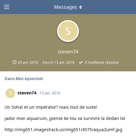
Messages
S
steven74
29 avr. 2010
Inscrit
13 avr. 2010
0
meilleure réponse
Dans
Mon aquarium
steven74
S
13 avr. 2010
Un Sohal et un impérator? mais tout de suite!
jador mon aquairum, jpense ke tou va survivre la dedan lol
http://img651.imageshack.us/img651/4575/aqua2umf.jpg