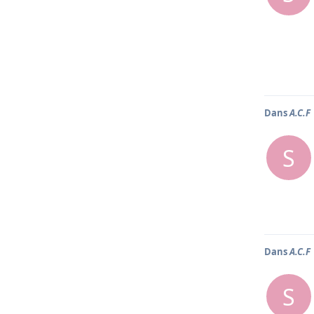
Dans
A.C.F
S
Dans
A.C.F
S