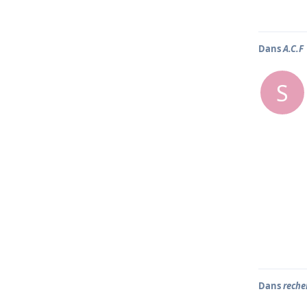
Dans
A.C.F
S
Dans
reche