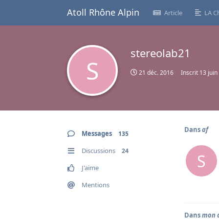
Atoll Rhône Alpin
Article
LA C
stereolab21
S
21 déc. 2016
Inscrit
13 juin
Dans
af
Messages
135
Discussions
24
S
J'aime
Mentions
Dans
mon 