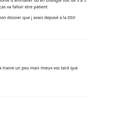
iplome d animalier ou en biologie soit de 3 a 5
as va falloir etre patient
on dossier que j avais deposé a la DSV
Répondre
ca traine un peu mais mieux vos tard que
Répondre