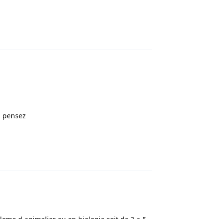
Répondre
n pensez
Répondre