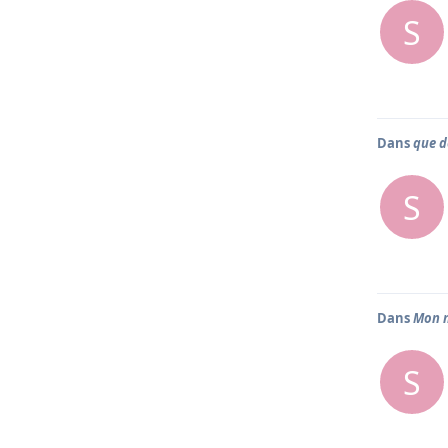
S
Dans
que d
S
Dans
Mon n
S