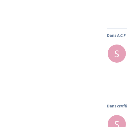
Dans
A.C.F
S
Dans
certif
S