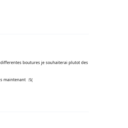
Répondre
 differentes boutures je souhaiterai plutot des
ps maintenant :S(
Répondre