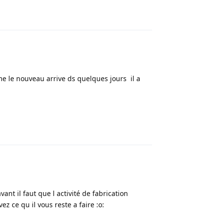
Répondre
me le nouveau arrive ds quelques jours il a
Répondre
nt il faut que l activité de fabrication
z ce qu il vous reste a faire :o: