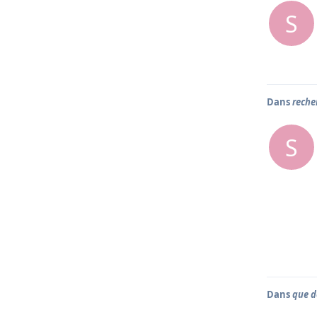
S
Dans
reche
S
Dans
que d