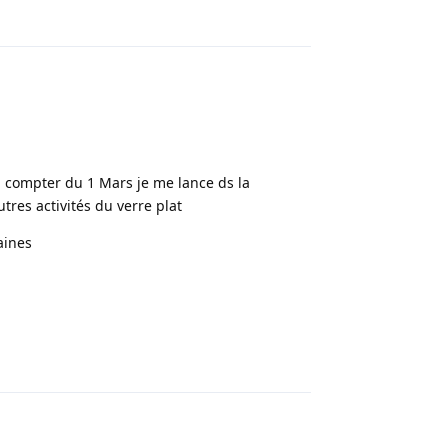
Répondre
a compter du 1 Mars je me lance ds la
tres activités du verre plat
aines
Répondre