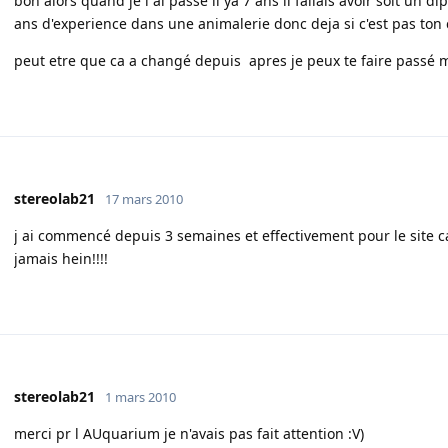
bon alors quand je l ai passé il ya 7 ans il fallais avoir soit un d
ans d'experience dans une animalerie donc deja si c'est pas ton c
peut etre que ca a changé depuis apres je peux te faire passé m
stereolab21
17 mars 2010
j ai commencé depuis 3 semaines et effectivement pour le site 
jamais hein!!!!
stereolab21
1 mars 2010
merci pr l AUquarium je n'avais pas fait attention :V)