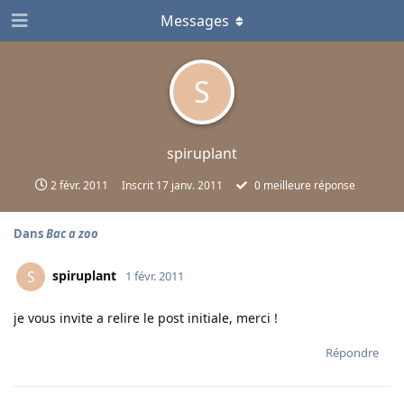
Messages
S
spiruplant
2 févr. 2011
Inscrit
17 janv. 2011
0
meilleure réponse
Dans
Bac a zoo
spiruplant
S
1 févr. 2011
je vous invite a relire le post initiale, merci !
Répondre