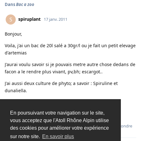
Dans
Bac a zoo
spiruplant
S
17 janv. 2011
Bonjour,
Voila, j'ai un bac de 20l salé a 30gr/l ou je fait un petit elevage
d'artemias
J'aurai voulu savoir si je pouvais metre autre chose dedans de
facon a le rendre plus vivant, pv,bh; escargot..
J'ai aussi deux culture de phyto; a savoir : Spiruline et
dunaliella.
Voila, en esperant trouver les reponse que je veut !!
En poursuivant votre navigation sur le site,
Merci !:!
vous acceptez que l'Atoll Rhône Alpin utilise
Répondre
des cookies pour améliorer votre expérience
sur notre site.
En savoir plus