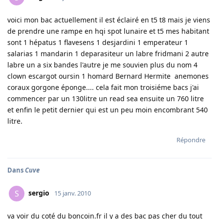
voici mon bac actuellement il est éclairé en t5 t8 mais je viens
de prendre une rampe en hqi spot lunaire et t5 mes habitant
sont 1 hépatus 1 flavesens 1 desjardini 1 emperateur 1
salarias 1 mandarin 1 deparasiteur un labre fridmani 2 autre
labre un a six bandes l'autre je me souvien plus du nom 4
clown escargot oursin 1 homard Bernard Hermite anemones
coraux gorgone éponge.... cela fait mon troisiéme bacs j'ai
commencer par un 130litre un read sea ensuite un 760 litre
et enfin le petit dernier qui est un peu moin encombrant 540
litre.
Répondre
Dans
Cuve
sergio
S
15 janv. 2010
va voir du coté du boncoin.fr il y a des bac pas cher du tout