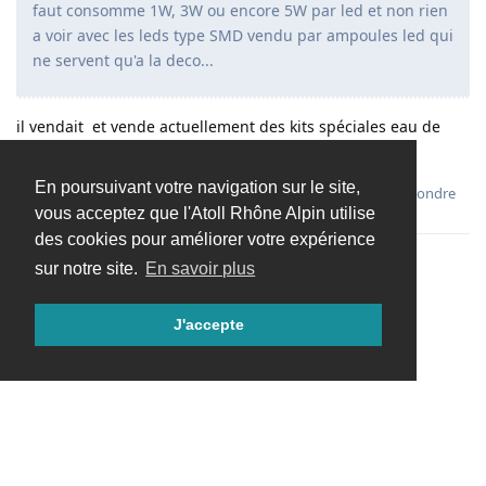
faut consomme 1W, 3W ou encore 5W par led et non rien
a voir avec les leds type SMD vendu par ampoules led qui
ne servent qu'a la deco...
il vendait et vende actuellement des kits spéciales eau de
mer
En poursuivant votre navigation sur le site,
Répondre
vous acceptez que l'Atoll Rhône Alpin utilise
des cookies pour améliorer votre expérience
sur notre site.
En savoir plus
Charger davantage
J'accepte