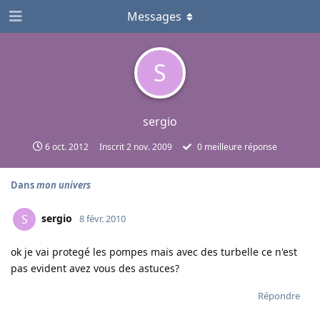
Messages
S
sergio
6 oct. 2012
Inscrit
2 nov. 2009
0
meilleure réponse
Dans
mon univers
sergio
S
8 févr. 2010
ok je vai protegé les pompes mais avec des turbelle ce n'est
pas evident avez vous des astuces?
Répondre