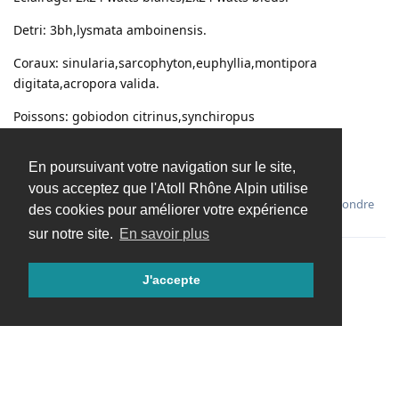
Detri: 3bh,lysmata amboinensis.
Coraux: sinularia,sarcophyton,euphyllia,montipora
digitata,acropora valida.
Poissons: gobiodon citrinus,synchiropus
picturatus,criptocentrus cinctus et son alpheus.
En poursuivant votre navigation sur le site,
Voila !!!
vous acceptez que l'Atoll Rhône Alpin utilise
Répondre
des cookies pour améliorer votre expérience
sur notre site.
En savoir plus
J'accepte