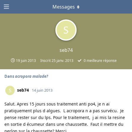
Messages
S
seb74
19 juin 2013
Inscrit
25 janv. 2013
0
meilleure réponse
Dans
acropora malade?
seb74
S
14 juin 2013
Salut. Apres 15 jours sous traitement anti po4, je n ai
pratiquement plus d algues. L acropora n a pas survécu. Je
pense rester sur du lps. Pour le traitement, j ai mis la resine
en sortie d écumeur dans une chaussette. Faut il mettre du
perlon sur la chaussette? Merci.