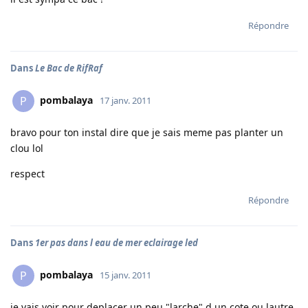
Répondre
Dans
Le Bac de RifRaf
pombalaya
P
17 janv. 2011
bravo pour ton instal dire que je sais meme pas planter un
clou lol
respect
Répondre
Dans
1er pas dans l eau de mer eclairage led
pombalaya
P
15 janv. 2011
je vais voir pour deplacer un peu "larche" d un cote ou lautre