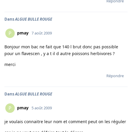
Répondre
Dans
ALGUE BULLE ROUGE
pmay
P
7 août 2009
Bonjour mon bac ne fait que 140 l brut donc pas possible
pour un flavescen , y a t il d autre poissons herbivores ?
merci
Répondre
Dans
ALGUE BULLE ROUGE
pmay
P
5 août 2009
je voulais connaitre leur nom et comment peut on les réguler