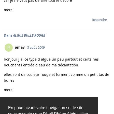
car je ne veut pas défaire tout le décore
merci
Répondre
Dans
ALGUE BULLE ROUGE
pmay
P
5 août 2009
bonjour j ai ce type d algue un peu partout et certaines
bouchent l entrée d eau de ma décantation
elles sont de couleur rouge et forment comme un petit tas de
bulles
merci
[
Se connecter pour voir le lien
]
En poursuivant votre navigation sur le site,
[
Se connecter pour voir le lien
]
vous acceptez que l'Atoll Rhône Alpin utilise