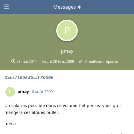
Messages
P
pmay
23 mai 2011
Inscrit
20 févr. 2009
0
meilleure réponse
Dans
ALGUE BULLE ROUGE
pmay
P
8 août 2009
Un salarias possible dans ce volume ? et pensez vous qu il
mangera ces algues bulle .
merci