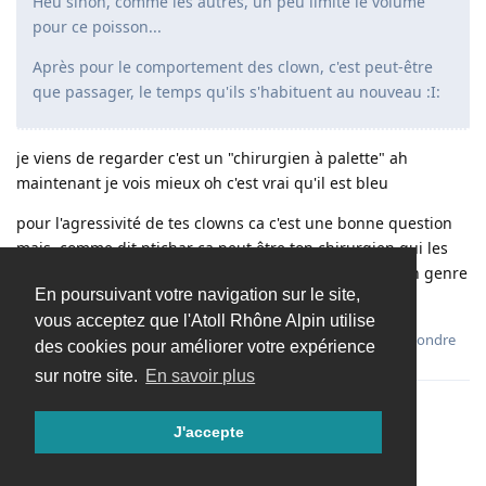
Heu sinon, comme les autres, un peu limite le volume
pour ce poisson...
Après pour le comportement des clown, c'est peut-être
que passager, le temps qu'ils s'habituent au nouveau :I:
je viens de regarder c'est un "chirurgien à palette" ah
maintenant je vois mieux oh c'est vrai qu'il est bleu
pour l'agressivité de tes clowns ca c'est une bonne question
mais comme dit ptichar ca peut être ton chirurgien qui les
embetent ....accepter un nouveau venu c'est comme un genre
En poursuivant votre navigation sur le site,
de bataille
vous acceptez que l'Atoll Rhône Alpin utilise
Répondre
des cookies pour améliorer votre expérience
sur notre site.
En savoir plus
J'accepte