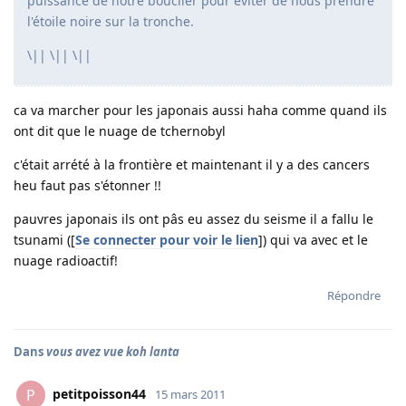
puissance de notre bouclier pour éviter de nous prendre
l'étoile noire sur la tronche.
\|| \|| \||
ca va marcher pour les japonais aussi haha comme quand ils
ont dit que le nuage de tchernobyl
c'était arrété à la frontière et maintenant il y a des cancers
heu faut pas s'étonner !!
pauvres japonais ils ont pâs eu assez du seisme il a fallu le
tsunami ([
Se connecter pour voir le lien
]) qui va avec et le
nuage radioactif!
Répondre
Dans
vous avez vue koh lanta
petitpoisson44
P
15 mars 2011