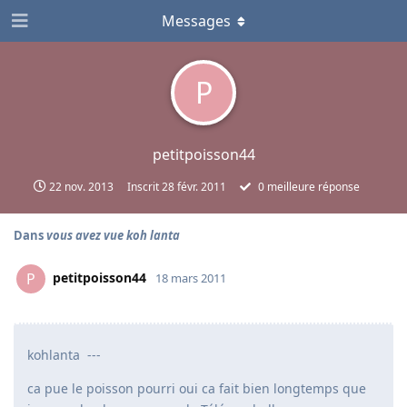
Messages
P
petitpoisson44
22 nov. 2013
Inscrit
28 févr. 2011
0
meilleure réponse
Dans
vous avez vue koh lanta
petitpoisson44
P
18 mars 2011
kohlanta ---
ca pue le poisson pourri oui ca fait bien longtemps que