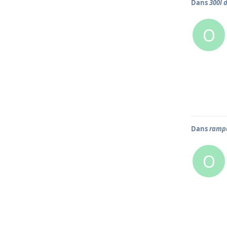
Dans
300l d
O
Dans
rampe
O