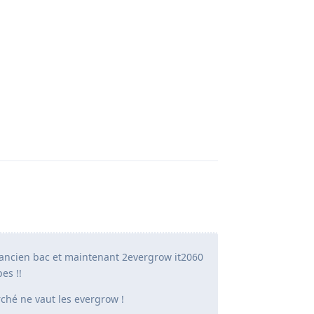
Répondre
 ancien bac et maintenant 2evergrow it2060
es !!
ché ne vaut les evergrow !