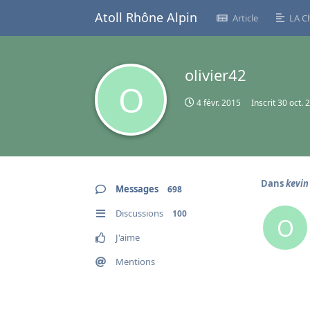
Atoll Rhône Alpin
Article
LA C
olivier42
O
4 févr. 2015
Inscrit
30 oct. 
Dans
kevin
Messages
698
Discussions
100
O
J'aime
Mentions