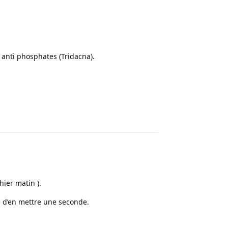
 anti phosphates (Tridacna).
Répondre
ier matin ).
ité d’en mettre une seconde.
Répondre