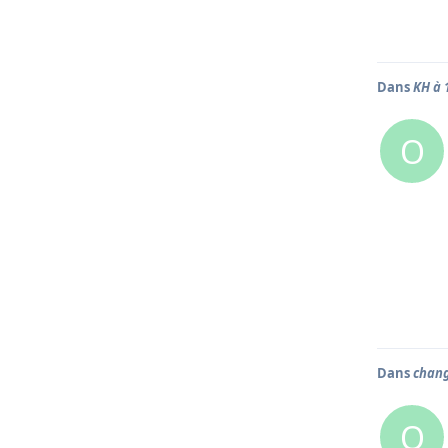
Dans
KH à 
O
Dans
chang
O