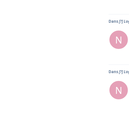
Dans
[?] L
N
Dans
[?] L
N