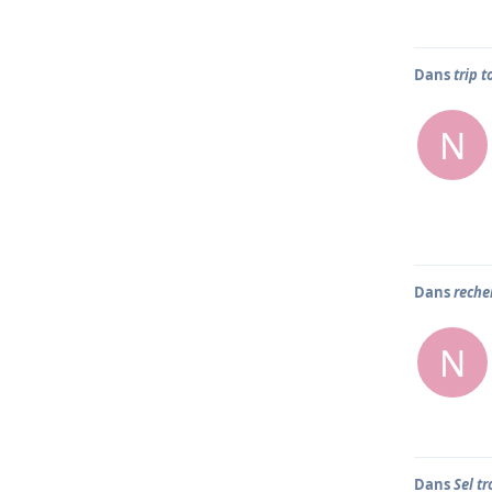
Dans
trip t
N
Dans
reche
N
Dans
Sel t