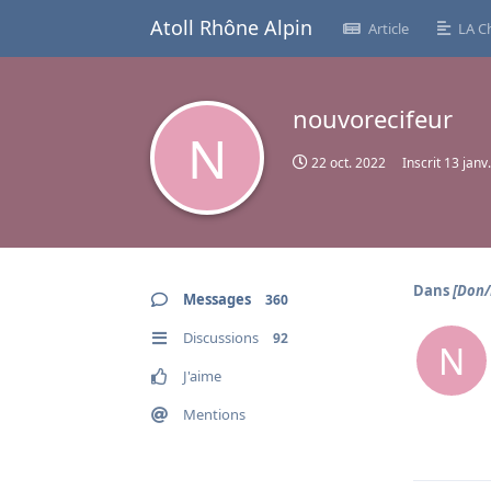
Atoll Rhône Alpin
Article
LA C
nouvorecifeur
N
22 oct. 2022
Inscrit
13 janv
Dans
[Don/
Messages
360
Discussions
92
N
J'aime
Mentions