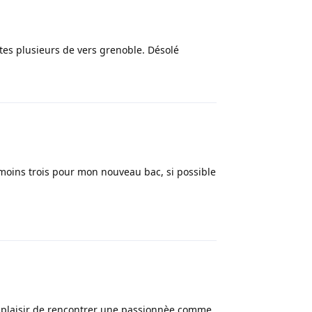
es plusieurs de vers grenoble. Désolé
Répondre
au moins trois pour mon nouveau bac, si possible
Répondre
le plaisir de rencontrer une passionnèe comme