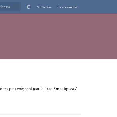
S'inscrire
Se connecter
 durs peu exigeant (caulastrea / montipora /
Répondre