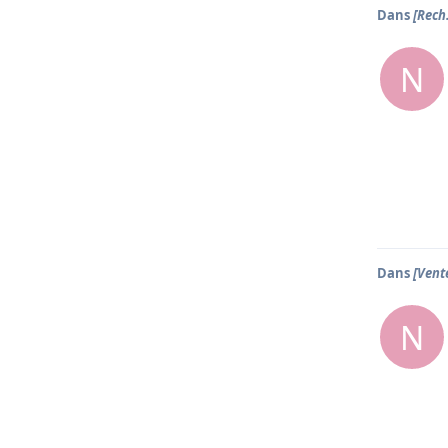
Dans
[Rech
N
Dans
[Vent
N