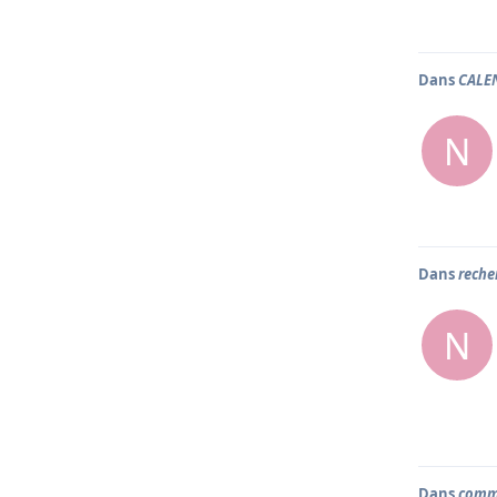
Dans
CALEN
N
Dans
reche
N
Dans
comma