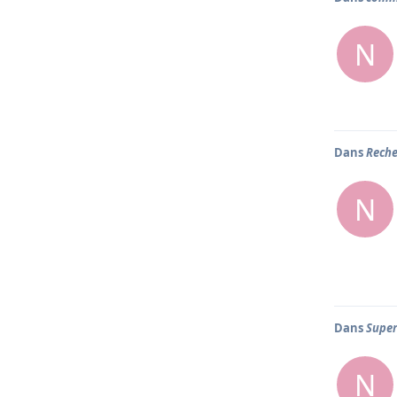
N
Dans
Reche
N
Dans
Super
N