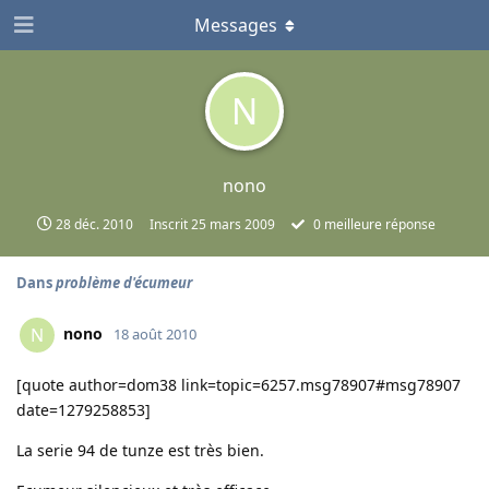
Messages
N
nono
28 déc. 2010
Inscrit
25 mars 2009
0
meilleure réponse
Dans
problème d'écumeur
nono
N
18 août 2010
[quote author=dom38 link=topic=6257.msg78907#msg78907
date=1279258853]
La serie 94 de tunze est très bien.