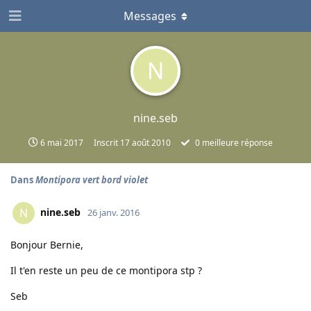
Messages
N
nine.seb
6 mai 2017
Inscrit
17 août 2010
0
meilleure réponse
Dans
Montipora vert bord violet
nine.seb
N
26 janv. 2016
Bonjour Bernie,
Il t'en reste un peu de ce montipora stp ?
Seb