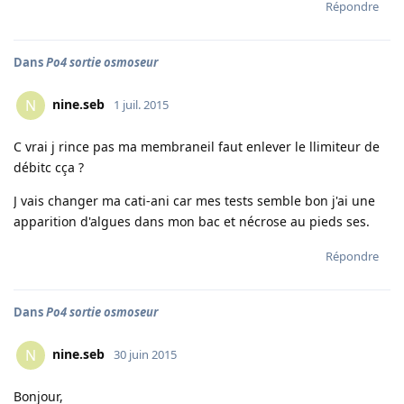
Répondre
Dans
Po4 sortie osmoseur
nine.seb
N
1 juil. 2015
C vrai j rince pas ma membraneil faut enlever le llimiteur de
débitc cça ?
J vais changer ma cati-ani car mes tests semble bon j'ai une
apparition d'algues dans mon bac et nécrose au pieds ses.
Répondre
Dans
Po4 sortie osmoseur
nine.seb
N
30 juin 2015
Bonjour,