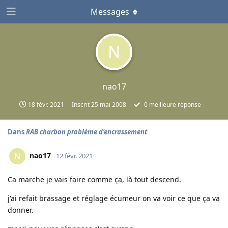
Messages
N
nao17
18 févr. 2021
Inscrit
25 mai 2008
0
meilleure réponse
Dans
RAB charbon problème d'encrassement
nao17
N
12 févr. 2021
Ca marche je vais faire comme ça, là tout descend.
j'ai refait brassage et réglage écumeur on va voir ce que ça va
donner.