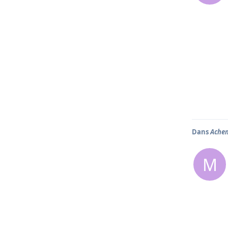
Dans
Achem
M