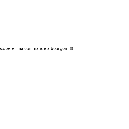
 récuperer ma commande a bourgoin!!!!
Répondre
Répondre