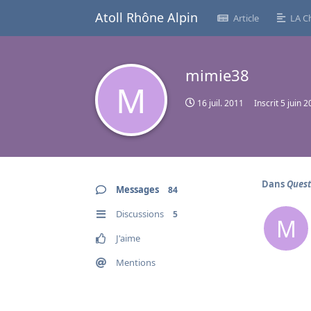
Atoll Rhône Alpin
Article
LA C
mimie38
M
16 juil. 2011
Inscrit
5 juin 
Dans
Quest
Messages
84
Discussions
5
M
J'aime
Mentions