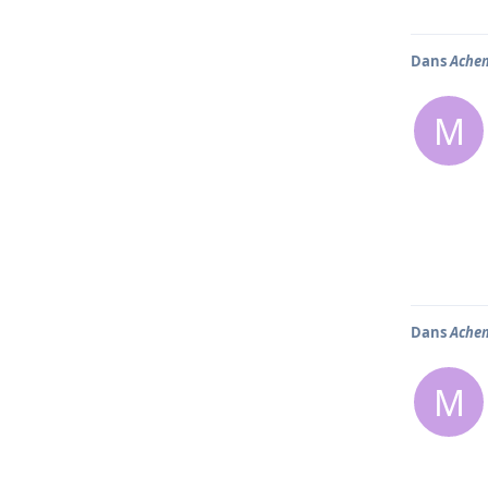
Dans
Achem
M
Dans
Achem
M