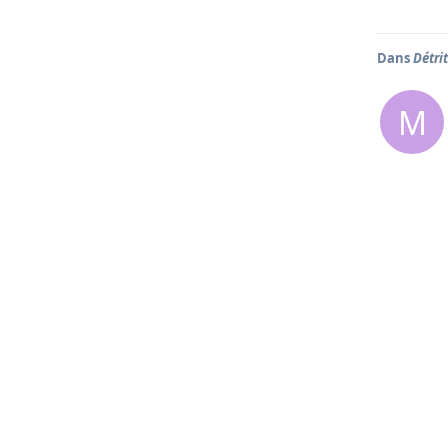
Dans
Détri
M