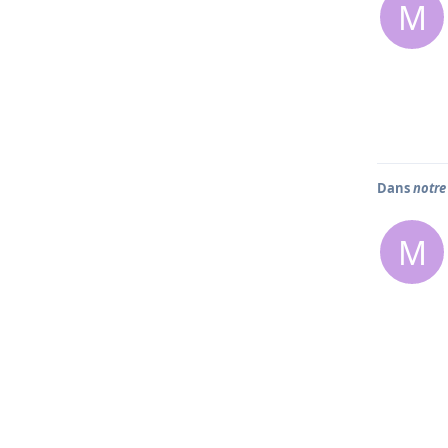
M
Dans
notre
M