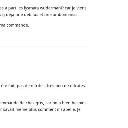
s a part les lysmata wudermani? car je viens
ais g déja une debilus et une amboinensis.
r a ma commande.
Répondre
été fait, pas de nitrites, tres peu de nitrates.
commande de chez gris, car on a bien besoins
ur savait meme plus comment il s'apelle. Je
Répondre