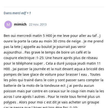
Dans
merci edf + 1
mimich
M
22 nov. 2013
Ben oui mercredi matin 5 H00 je me leve pour aller au taf . J
ouvre la porte la cata au moin 30 ctms de neige . Je me prend
pas la tete j appelle au boulot je pourrait pas venir
aujourdhui . Pas grave le temps de boire un café et la
coupure electrique :1-25: Une heure aprés plus de réseau
pour le téléphone super . Cela a duré jusqua jeudi matin 11
H00 . Jai passer la journée et la nuit devant aqua a bricolé des
pompes de lave glace de voiture pour brasser l eau . Toutes
les piles qui trainé dans le coin y sont passer sans compter la
batterie de la moto de la tondeuse ect .j ai perdu aucun
poisson mais par contre en coraux sur le coup rien mais la les
acros l une aprés l autres . Pour le reste tous fermé plus un
polypes . Alors pour moi c est dit je vais acheter un groupe
car je pense que l hiver est loin étre fini :1-10: