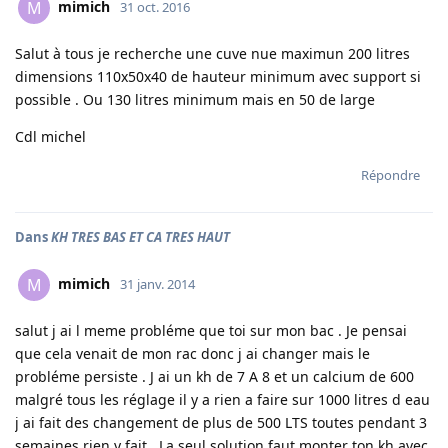
mimich
M
31 oct. 2016
Salut à tous je recherche une cuve nue maximun 200 litres
dimensions 110x50x40 de hauteur minimum avec support si
possible . Ou 130 litres minimum mais en 50 de large
Cdl michel
Répondre
Dans
KH TRES BAS ET CA TRES HAUT
mimich
M
31 janv. 2014
salut j ai l meme probléme que toi sur mon bac . Je pensai
que cela venait de mon rac donc j ai changer mais le
probléme persiste . J ai un kh de 7 A 8 et un calcium de 600
malgré tous les réglage il y a rien a faire sur 1000 litres d eau
j ai fait des changement de plus de 500 LTS toutes pendant 3
semaines rien y fait . La seul solution faut monter ton kh avec