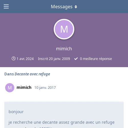
Messages
M
mimich
1 avr. 2024
Inscrit
20 janv. 2009
0
meilleure réponse
Dans
Decante avec refuge
mimich
M
10 janv. 2017
bonjour
je recherche une decante assez grande avec un refuge