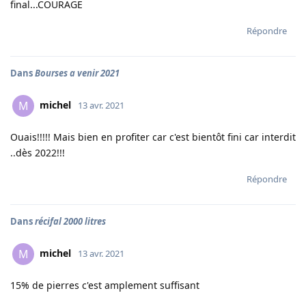
final...COURAGE
Répondre
Dans
Bourses a venir 2021
michel
M
13 avr. 2021
Ouais!!!!! Mais bien en profiter car c'est bientôt fini car interdit
..dès 2022!!!
Répondre
Dans
récifal 2000 litres
michel
M
13 avr. 2021
15% de pierres c'est amplement suffisant