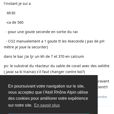
l'instant je sui a
-kh30
-ca de 560
- pour une goute seconde en sortie du rac
- CO2 manuelement a 1 goute tt les 4seconde ( pas de pH
mètre je joue la securiter)
dans le bac j'ai tjr un kh de 7 et 370 en calcium
ps: le substrat du réacteur du sable de corail avec des oolithe
( javai sa ki trainai) s'il faut changer contre koi?)
en gros je fai vraiment sa sens mettre renseigner auparavant
En poursuivant votre navigation sur le site,
g récupérer un rac sur une oportuniter et je suis impatient!!!
vous acceptez que l'Atoll Rhône Alpin utilise
Répondre
des cookies pour améliorer votre expérience
sur notre site.
En savoir plus