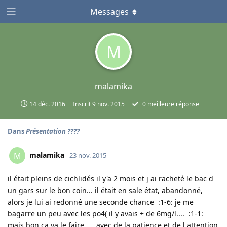
Messages
M
malamika
14 déc. 2016
Inscrit
9 nov. 2015
0
meilleure réponse
Dans
Présentation ????
malamika
M
23 nov. 2015
il était pleins de cichlidés il y'a 2 mois et j ai racheté le bac d
un gars sur le bon coin... il était en sale état, abandonné,
alors je lui ai redonné une seconde chance :1-6: je me
bagarre un peu avec les po4( il y avais + de 6mg/l.... :1-1:
mais bon ca va le faire......avec de la patience et de l attention