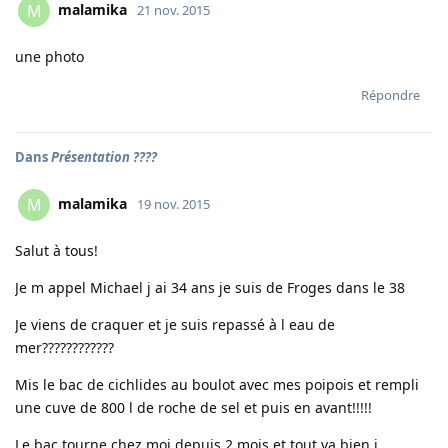
malamika
M
21 nov. 2015
une photo
Répondre
Dans
Présentation ????
malamika
M
19 nov. 2015
Salut à tous!
Je m appel Michael j ai 34 ans je suis de Froges dans le 38
Je viens de craquer et je suis repassé à l eau de
mer????????????
Mis le bac de cichlides au boulot avec mes poipois et rempli
une cuve de 800 l de roche de sel et puis en avant!!!!!
Le bac tourne chez moi depuis 2 mois et tout va bien j