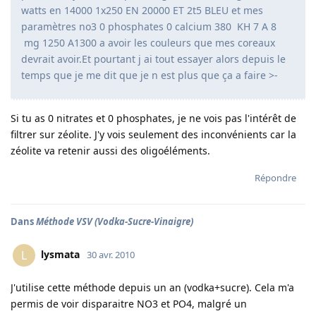
watts en 14000 1x250 EN 20000 ET 2t5 BLEU et mes
paramètres no3 0 phosphates 0 calcium 380 KH 7 A 8
mg 1250 A1300 a avoir les couleurs que mes coreaux
devrait avoir.Et pourtant j ai tout essayer alors depuis le
temps que je me dit que je n est plus que ça a faire >-
Si tu as 0 nitrates et 0 phosphates, je ne vois pas l'intérêt de
filtrer sur zéolite. J'y vois seulement des inconvénients car la
zéolite va retenir aussi des oligoéléments.
Répondre
Dans
Méthode VSV (Vodka-Sucre-Vinaigre)
lysmata
L
30 avr. 2010
J'utilise cette méthode depuis un an (vodka+sucre). Cela m'a
permis de voir disparaitre NO3 et PO4, malgré un