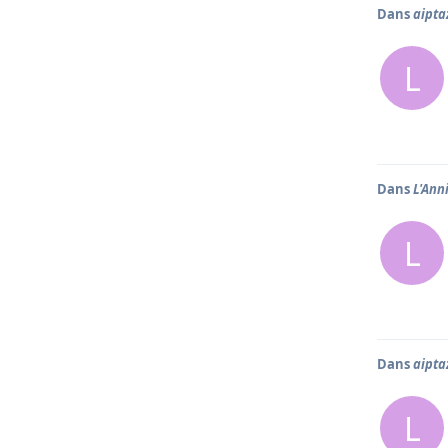
Dans
aipta
L
Dans
L'Anniv
L
Dans
aipta
L