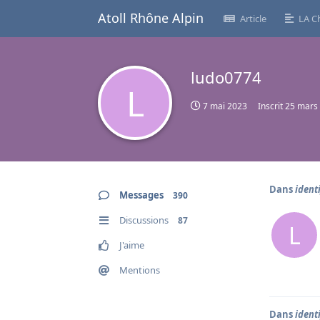
Atoll Rhône Alpin
Article
LA C
ludo0774
L
7 mai 2023
Inscrit
25 mars
Dans
ident
Messages
390
Discussions
87
L
J'aime
Mentions
Dans
ident