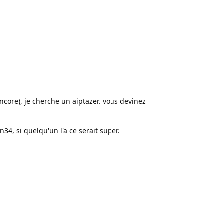
Répondre
ore), je cherche un aiptazer. vous devinez
in34, si quelqu'un l'a ce serait super.
Répondre