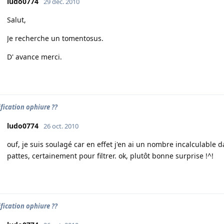
ludo0774
29 déc. 2010
Salut,
Je recherche un tomentosus.
D' avance merci.
ification ophiure ??
ludo0774
26 oct. 2010
ouf, je suis soulagé car en effet j'en ai un nombre incalculable da
pattes, certainement pour filtrer. ok, plutôt bonne surprise !^!
ification ophiure ??