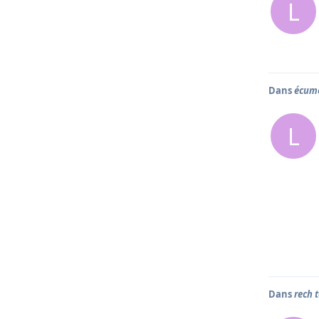
L
Dans
écume
L
Dans
rech 