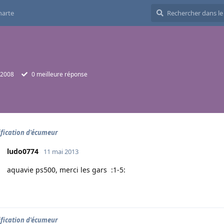
harte
 2008
0
meilleure réponse
ification d'écumeur
ludo0774
11 mai 2013
aquavie ps500, merci les gars :1-5:
ification d'écumeur