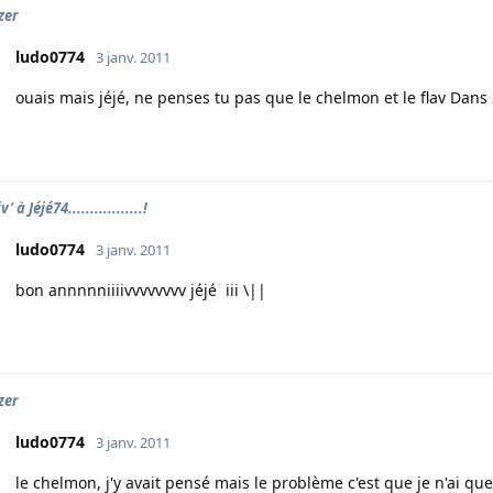
zer
ludo0774
3 janv. 2011
ouais mais jéjé, ne penses tu pas que le chelmon et le flav Dans 2
' à Jéjé74.................!
ludo0774
3 janv. 2011
bon annnnniiiivvvvvvvv jéjé iii \||
zer
ludo0774
3 janv. 2011
le chelmon, j'y avait pensé mais le problème c'est que je n'ai que 