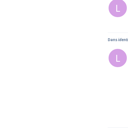
L
Dans
ident
L