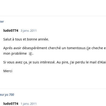
zer
ludo0774
3 janv. 2011
Salut à tous et bonne année.
Aprés avoir désespérément cherché un tomentosus (je cheche enc
mon problème :((:.
Si vous avez ça, je suis intéressé. Au pire, j'ai perdu le mail d'Ala
Merci
ur ps 700
ludo0774
1 janv. 2011