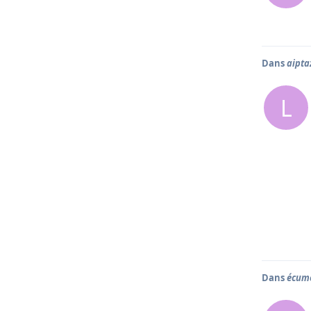
Dans
aipta
L
Dans
écume