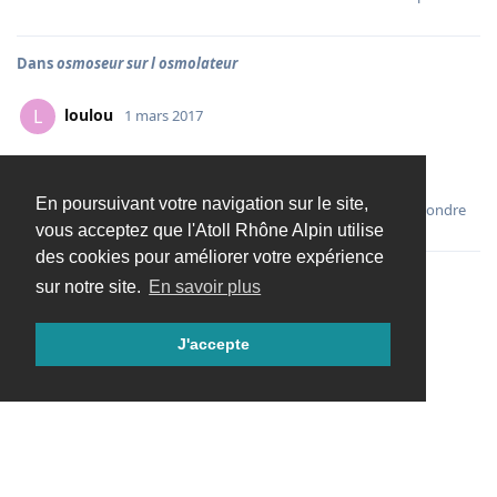
Dans
osmoseur sur l osmolateur
loulou
L
1 mars 2017
pas d autre avis?
En poursuivant votre navigation sur le site,
Répondre
vous acceptez que l'Atoll Rhône Alpin utilise
des cookies pour améliorer votre expérience
sur notre site.
En savoir plus
Charger davantage
J'accepte