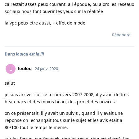
ca restait assez peux courant a l époque, ou alors les réseaux
sociaux nous font ouvrir les yeux sur la réalitée
la vpc peux etre aussi, l effet de mode.
Répondre
Dans
loulou est la !!!
loulou
L
24 janv. 2020
salut
je suis arriver sur ce forum vers 2007 2008; il y avait de très
beau bacs et des moins beau, des pro et des novices
on ce présentait, il y avait un suivis , quand il y avait une
réponse on echangait tous sur le sujet et les avis etait a
80/100 tout le temps le meme.
sur les forum sur facbook, rien ne reste, rien est classé, les