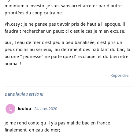
minimum a investir. je suis sans arret arreter par d autre
prioritées du coup ca traine.
Ph.ossy ; je ne pense pas t avoir pris de haut a l' epoque, il
faudrait rechercher un peux; ci c est le cas je m en excuse.
oui , l eau de mer c est peu a peu banalisée, c est pris un
peux moins au serieux, au detriment des habitant du bac, la
ou une " jeunesse" ne parle que d' ecologie et du bien etre
animal !
Répondre
Dans
loulou est la !!!
loulou
L
24 janv. 2020
je me rend conte qu il y a pas mal de bac en france
finalement en eau de mer;