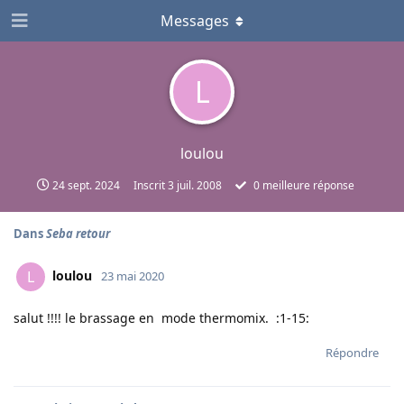
Messages
L
loulou
24 sept. 2024
Inscrit
3 juil. 2008
0
meilleure réponse
Dans
Seba retour
loulou
L
23 mai 2020
salut !!!! le brassage en mode thermomix. :1-15:
Répondre