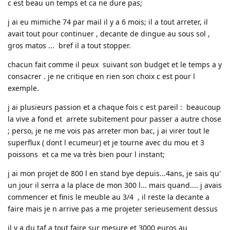
c est beau un temps et ca ne dure pas;
j ai eu mimiche 74 par mail il y a 6 mois; il a tout arreter, il
avait tout pour continuer , decante de dingue au sous sol ,
gros matos ... bref il a tout stopper.
chacun fait comme il peux suivant son budget et le temps a y
consacrer . je ne critique en rien son choix c est pour l
exemple.
j ai plusieurs passion et a chaque fois c est pareil : beaucoup
la vive a fond et arrete subitement pour passer a autre chose
; perso, je ne me vois pas arreter mon bac, j ai virer tout le
superflux ( dont l ecumeur) et je tourne avec du mou et 3
poissons et ca me va très bien pour l instant;
j ai mon projet de 800 l en stand bye depuis...4ans, je sais qu'
un jour il serra a la place de mon 300 l... mais quand.... j avais
commencer et finis le meuble au 3/4 , il reste la decante a
faire mais je n arrive pas a me projeter serieusement dessus
il y a du taf a tout faire sur mesure et 3000 euros au