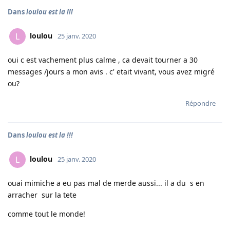
Dans
loulou est la !!!
loulou
L
25 janv. 2020
oui c est vachement plus calme , ca devait tourner a 30
messages /jours a mon avis . c' etait vivant, vous avez migré
ou?
Répondre
Dans
loulou est la !!!
loulou
L
25 janv. 2020
ouai mimiche a eu pas mal de merde aussi... il a du s en
arracher sur la tete
comme tout le monde!