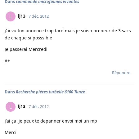
Dans
commande microfaunes vivantes
lj13
L
7 déc. 2012
j'ai vu ton annonce trop tard mais je suisn preneur de 3 sacs
de chaque si posssible
Je passerai Mercredi
A+
Répondre
Dans
Recherche piéces turbelle 6100 Tunze
lj13
L
7 déc. 2012
j'ai ça ,je peux te depanner envoi moi un mp
Merci