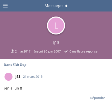
Messages
L
lj13
2 mai 2017
Inscrit
30 juin 2007
0
meilleure réponse
Dans
Fish Trap
lj13
L
21 mars 2015
j'en ai un !!
Répondre