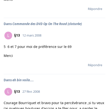
Répondre
Dans
Commande des DVD Op On The Road (cloturée)
lj13
L
12 mars 2008
5 6 et 7 pour moi de préférence sur le 69
Merci
Répondre
Dans
eh bin voila....
lj13
L
27 févr. 2008
Courage Bourriquet et bravo pour ta percévérance ,si tu veux
j'ai quelques boutures d'accros a te filer pour a garder le