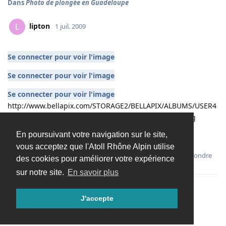
Dans
Photo de plongée en Guadeloupe
lipton
L
1 juil. 2009
Se connecter pour voir l'image
Se connecter pour voir l'image
Se connecter pour voir l'image
http://www.bellapix.com/STORAGE2/BELLAPIX/ALBUMS/USER4
4/USER442a/USER442a6fa3e3438/images/DSC00672.jpg
En poursuivant votre navigation sur le site,
voila quelques photos que je te parlais hier
vous acceptez que l'Atoll Rhône Alpin utilise
Répondre
des cookies pour améliorer votre expérience
sur notre site.
En savoir plus
J'accepte