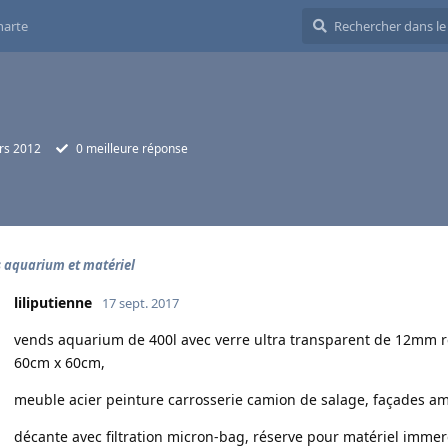
harte
rs 2012
0
meilleure réponse
 aquarium et matériel
liliputienne
17 sept. 2017
vends aquarium de 400l avec verre ultra transparent de 12mm r
60cm x 60cm,
meuble acier peinture carrosserie camion de salage, façades am
décante avec filtration micron-bag, réserve pour matériel immer