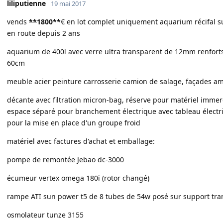
liliputienne
19 mai 2017
vends
**
1800
**
€ en lot complet uniquement aquarium récifal s
en route depuis 2 ans
aquarium de 400l avec verre ultra transparent de 12mm renfort
60cm
meuble acier peinture carrosserie camion de salage, façades am
décante avec filtration micron-bag, réserve pour matériel immer
espace séparé pour branchement électrique avec tableau électr
pour la mise en place d'un groupe froid
matériel avec factures d'achat et emballage:
pompe de remontée Jebao dc-3000
écumeur vertex omega 180i (rotor changé)
rampe ATI sun power t5 de 8 tubes de 54w posé sur support tr
osmolateur tunze 3155