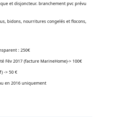
ique et disjoncteur. branchement pvc prévu
s, bidons, nourritures congelés et flocons,
nsparent : 250€
té Fév 2017 (facture MarineHome)-> 100€
) -> 50 €
 eau en 2016 uniquement
Répondre