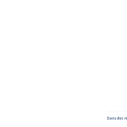
Dans
Bac ré