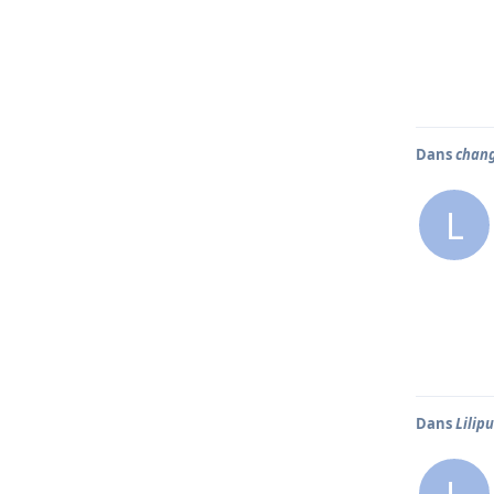
Dans
chang
L
Dans
Lilip