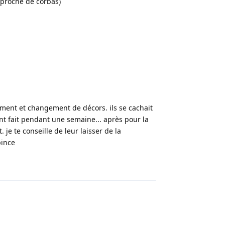
(proche de corbas)
Répondre
ent et changement de décors. ils se cachait
'ont fait pendant une semaine... après pour la
je te conseille de leur laisser de la
pince
Répondre