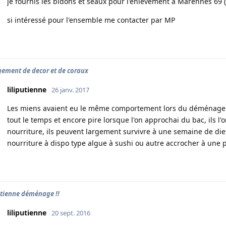
je fournis les bidons et seaux pour l'enlèvement à Marennes 69 
si intéressé pour l'ensemble me contacter par MP
ement de decor et de coraux
liliputienne
26 janv. 2017
Les miens avaient eu le même comportement lors du déménagem
tout le temps et encore pire lorsque l'on approchai du bac, ils l
nourriture, ils peuvent largement survivre à une semaine de diet. 
nourriture à dispo type algue à sushi ou autre accrocher à une 
utienne déménage !!
liliputienne
20 sept. 2016