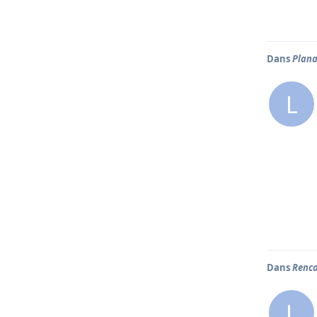
Dans
Plana
L
Dans
Renco
L