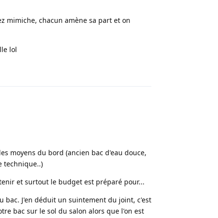
hez mimiche, chacun amène sa part et on
le lol
Répondre
vec les moyens du bord (ancien bac d'eau douce,
 technique..)
nir et surtout le budget est préparé pour...
 bac. J'en déduit un suintement du joint, c'est
tre bac sur le sol du salon alors que l'on est