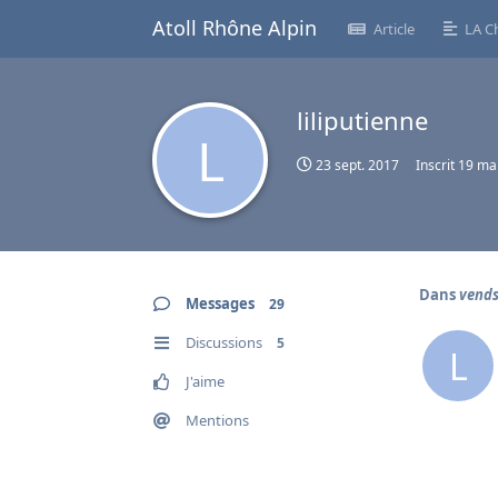
Atoll Rhône Alpin
Article
LA C
liliputienne
L
23 sept. 2017
Inscrit
19 ma
Dans
vends
Messages
29
Discussions
5
L
J'aime
Mentions