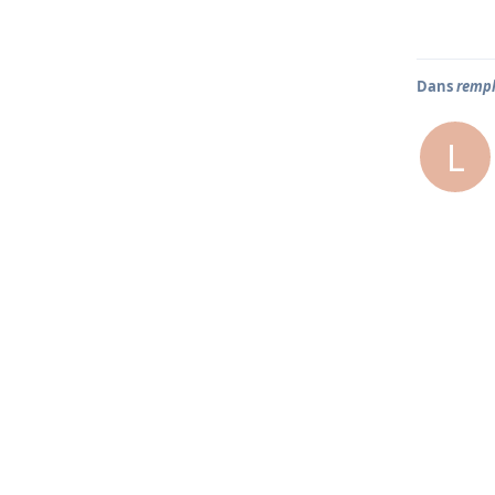
Dans
rempl
L