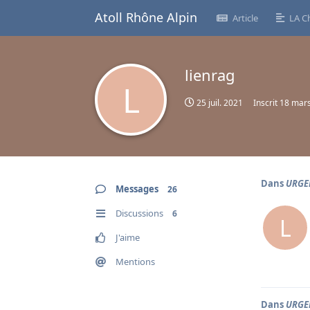
Atoll Rhône Alpin
Article
LA C
lienrag
L
25 juil. 2021
Inscrit
18 mar
Dans
URGEN
Messages
26
Discussions
6
L
J'aime
Mentions
Dans
URGEN