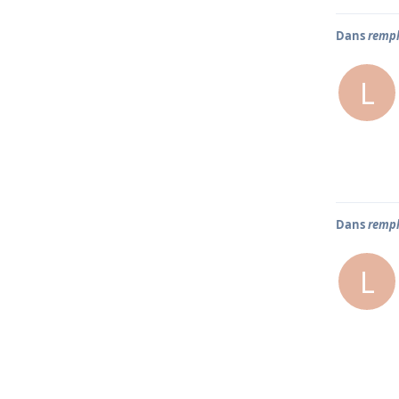
Dans
rempl
L
Dans
rempl
L