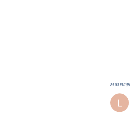
Dans
rempl
L