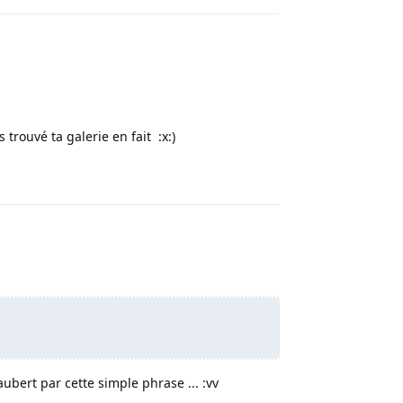
 trouvé ta galerie en fait :x:)
Répondre
ubert par cette simple phrase ... :vv