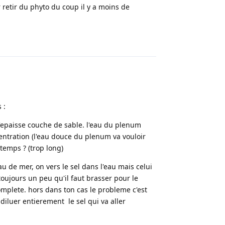
 retir du phyto du coup il y a moins de
Répondre
 :
e l'epaisse couche de sable. l'eau du plenum
entration (l'eau douce du plenum va vouloir
temps ? (trop long)
 de mer, on vers le sel dans l'eau mais celui
toujours un peu qu'il faut brasser pour le
omplete. hors dans ton cas le probleme c'est
iluer entierement le sel qui va aller