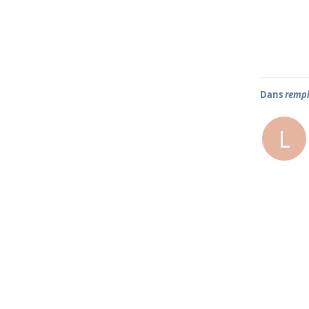
Dans
rempl
L