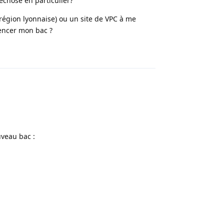
uechose en particulier?
(région lyonnaise) ou un site de VPC à me
mencer mon bac ?
Répondre
uveau bac :