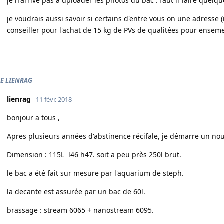
je n'arrive pas a uploader les photos du bac . faut il faire quelq
je voudrais aussi savoir si certains d'entre vous on une adresse 
conseiller pour l'achat de 15 kg de PVs de qualitées pour ense
DE LIENRAG
lienrag
11 févr. 2018
bonjour a tous ,
Apres plusieurs années d'abstinence récifale, je démarre un no
Dimension : 115L l46 h47. soit a peu près 250l brut.
le bac a été fait sur mesure par l'aquarium de steph.
la decante est assurée par un bac de 60l.
brassage : stream 6065 + nanostream 6095.