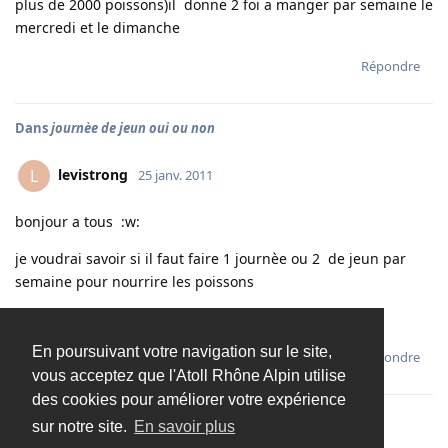
plus de 2000 poissons)il donne 2 foi a manger par semaine le
mercredi et le dimanche
Répondre
Dans
journèe de jeun oui ou non
levistrong
L
25 janv. 2011
bonjour a tous :w:
je voudrai savoir si il faut faire 1 journèe ou 2 de jeun par
semaine pour nourrire les poissons
cordialement
En poursuivant votre navigation sur le site,
Répondre
vous acceptez que l'Atoll Rhône Alpin utilise
des cookies pour améliorer votre expérience
sur notre site.
En savoir plus
Charger davantage