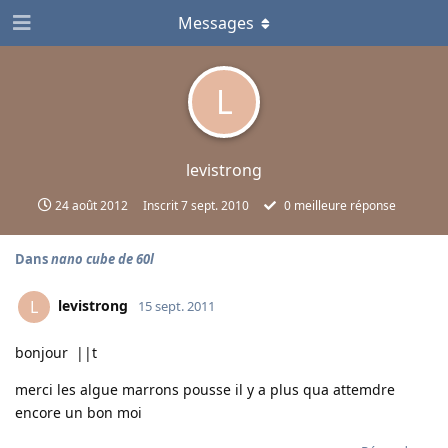
Messages
L
levistrong
24 août 2012
Inscrit
7 sept. 2010
0
meilleure réponse
Dans
nano cube de 60l
levistrong
L
15 sept. 2011
bonjour ||t
merci les algue marrons pousse il y a plus qua attemdre
encore un bon moi