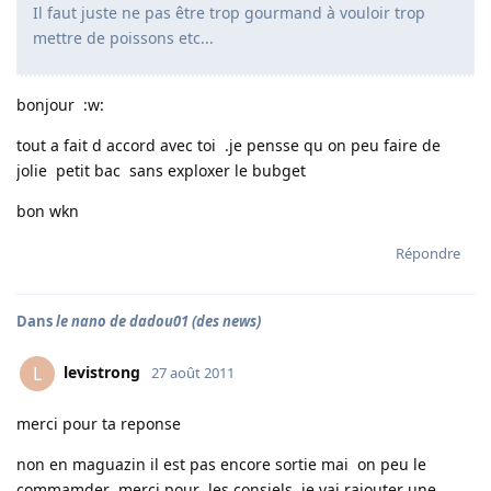
Il faut juste ne pas être trop gourmand à vouloir trop
mettre de poissons etc...
bonjour :w:
tout a fait d accord avec toi .je pensse qu on peu faire de
jolie petit bac sans exploxer le bubget
bon wkn
Répondre
Dans
le nano de dadou01 (des news)
levistrong
L
27 août 2011
merci pour ta reponse
non en maguazin il est pas encore sortie mai on peu le
commamder .merci pour les consiels je vai rajouter une