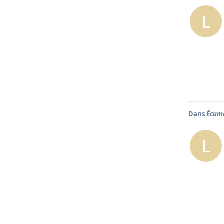
L
Dans
Écume
L