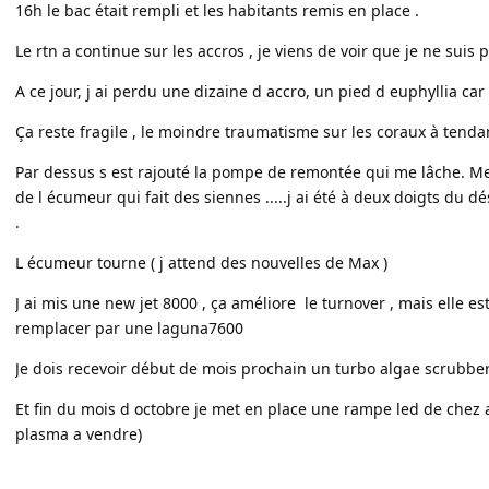
16h le bac était rempli et les habitants remis en place .
Le rtn a continue sur les accros , je viens de voir que je ne suis
A ce jour, j ai perdu une dizaine d accro, un pied d euphyllia car 
Ça reste fragile , le moindre traumatisme sur les coraux à tenda
Par dessus s est rajouté la pompe de remontée qui me lâche. Me
de l écumeur qui fait des siennes .....j ai été à deux doigts du d
.
L écumeur tourne ( j attend des nouvelles de Max )
J ai mis une new jet 8000 , ça améliore le turnover , mais elle es
remplacer par une laguna7600
Je dois recevoir début de mois prochain un turbo algae scrubbe
Et fin du mois d octobre je met en place une rampe led de chez 
plasma a vendre)