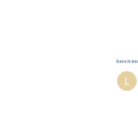
Dans
le bac
L