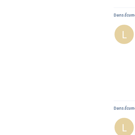
Dans
Écume
L
Dans
Écume
L