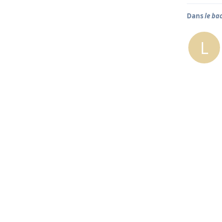
Dans
le bac
L