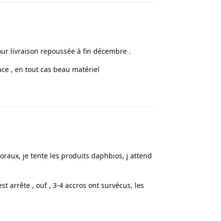
ur livraison repoussée à fin décembre .
ace , en tout cas beau matériel
Répondre
coraux, je tente les produits daphbios, j attend
est arrête , ouf , 3-4 accros ont survécus, les