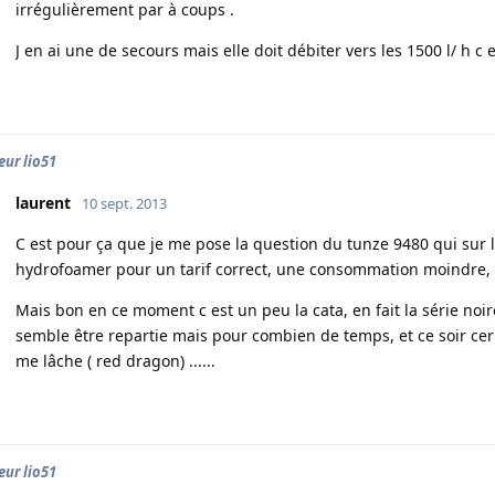
irrégulièrement par à coups .
J en ai une de secours mais elle doit débiter vers les 1500 l/ h c e
ur lio51
laurent
10 sept. 2013
C est pour ça que je me pose la question du tunze 9480 qui sur le
hydrofoamer pour un tarif correct, une consommation moindre,
Mais bon en ce moment c est un peu la cata, en fait la série n
semble être repartie mais pour combien de temps, et ce soir ce
me lâche ( red dragon) ......
ur lio51