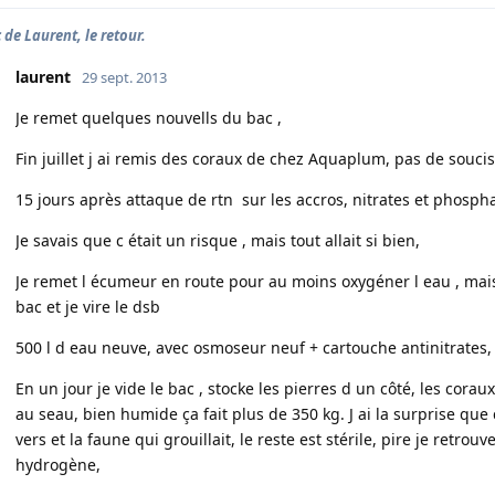
 de Laurent, le retour.
laurent
29 sept. 2013
Je remet quelques nouvells du bac ,
Fin juillet j ai remis des coraux de chez Aquaplum, pas de soucis 
15 jours après attaque de rtn sur les accros, nitrates et phosphat
Je savais que c était un risque , mais tout allait si bien,
Je remet l écumeur en route pour au moins oxygéner l eau , mais r
bac et je vire le dsb
500 l d eau neuve, avec osmoseur neuf + cartouche antinitrates,
En un jour je vide le bac , stocke les pierres d un côté, les coraux 
au seau, bien humide ça fait plus de 350 kg. J ai la surprise qu
vers et la faune qui grouillait, le reste est stérile, pire je retro
hydrogène,