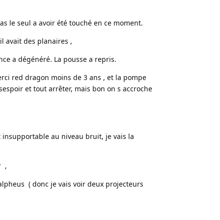
 pas le seul a avoir été touché en ce moment.
il avait des planaires ,
nce a dégénéré. La pousse a repris.
rci red dragon moins de 3 ans , et la pompe
ésespoir et tout arrêter, mais bon on s accroche
t insupportable au niveau bruit, je vais la
r ,
alpheus ( donc je vais voir deux projecteurs
Répondre