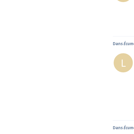
Dans
Écume
L
Dans
Écume