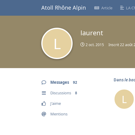
Atoll Rhône Alpin
Article
LA C
laurent
L
2 oct. 2015
Inscrit
22 août 
Dans
le bac
Messages
92
Discussions
8
L
J'aime
Mentions