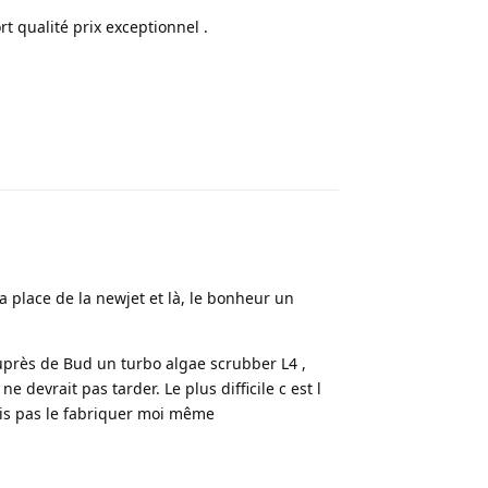
t qualité prix exceptionnel .
Répondre
 place de la newjet et là, le bonheur un
 auprès de Bud un turbo algae scrubber L4 ,
devrait pas tarder. Le plus difficile c est l
yais pas le fabriquer moi même
Répondre