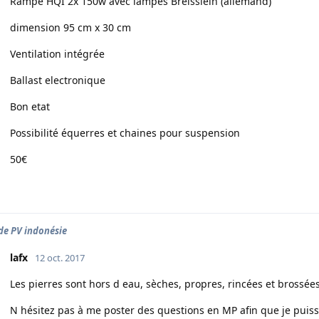
Rampe HQI 2x 150w avec lampes Breisslein (allemand)
dimension 95 cm x 30 cm
Ventilation intégrée
Ballast electronique
Bon etat
Possibilité équerres et chaines pour suspension
50€
de PV indonésie
lafx
12 oct. 2017
Les pierres sont hors d eau, sèches, propres, rincées et brossées
N hésitez pas à me poster des questions en MP afin que je puis