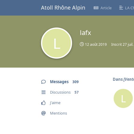
Atoll Rhône Alpin
Article
LA C
lafx
L
12 août 2019
Inscrit
27 juil
Dans
[Vent
Messages
309
Discussions
57
L
J'aime
Mentions