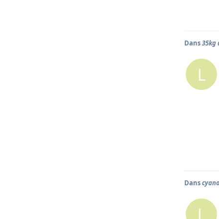
Dans
35kg 
L
Dans
cyan
L