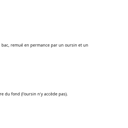
 du bac, remué en permance par un oursin et un
re du fond (l'oursin n'y accède pas).