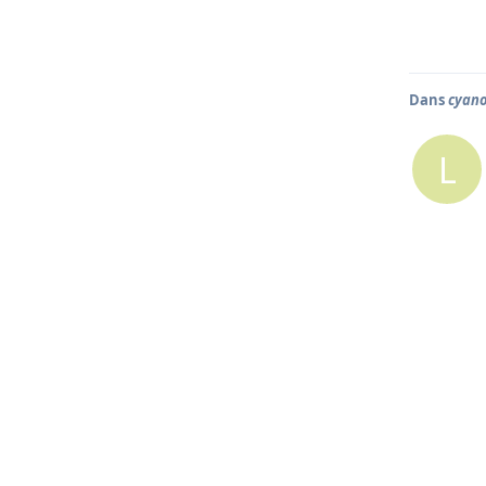
Dans
cyan
L