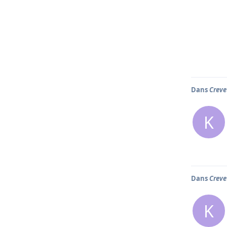
Dans
Creve
K
Dans
Creve
K