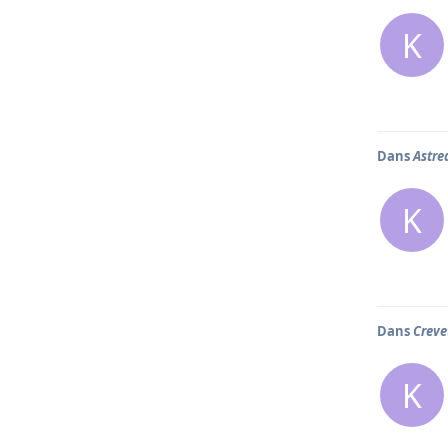
K
Dans
Astre
K
Dans
Creve
K