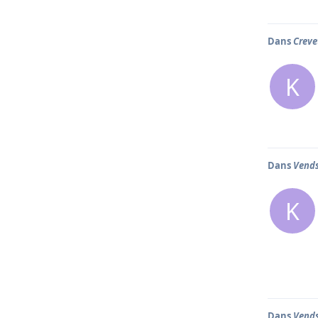
Dans
Creve
K
Dans
Vends
K
Dans
Vends