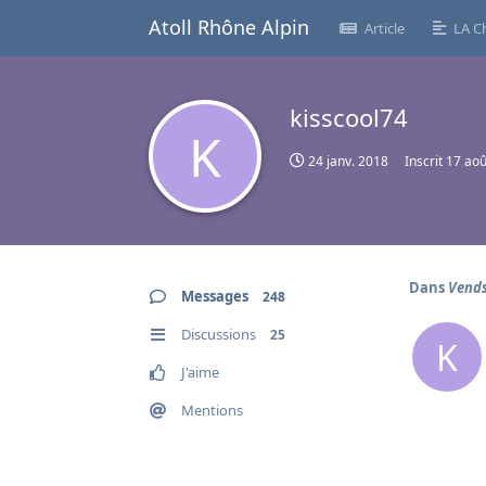
Atoll Rhône Alpin
Article
LA C
kisscool74
K
24 janv. 2018
Inscrit
17 aoû
Dans
Vends
Messages
248
Discussions
25
K
J'aime
Mentions