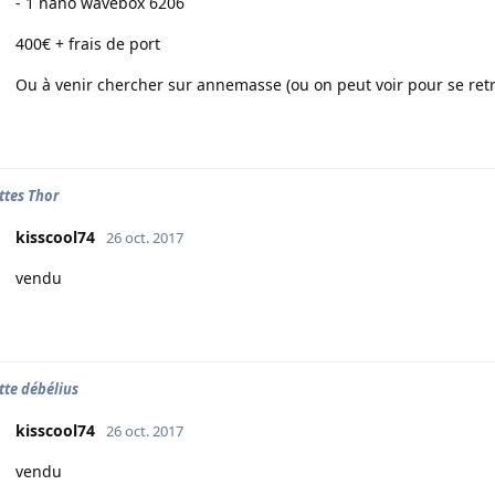
- 1 nano wavebox 6206
400€ + frais de port
Ou à venir chercher sur annemasse (ou on peut voir pour se retr
ttes Thor
kisscool74
26 oct. 2017
vendu
tte débélius
kisscool74
26 oct. 2017
vendu