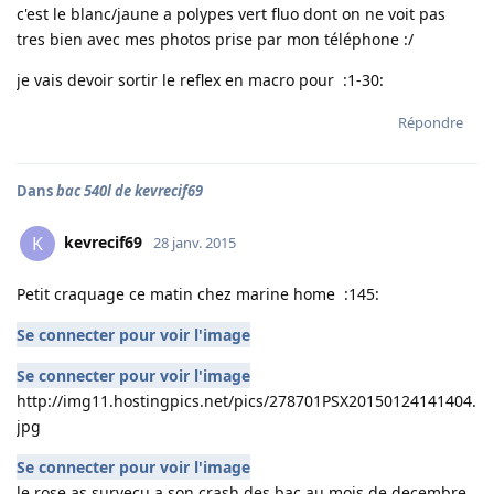
c'est le blanc/jaune a polypes vert fluo dont on ne voit pas
tres bien avec mes photos prise par mon téléphone :/
je vais devoir sortir le reflex en macro pour :1-30:
Répondre
Dans
bac 540l de kevrecif69
kevrecif69
K
28 janv. 2015
Petit craquage ce matin chez marine home :145:
Se connecter pour voir l'image
Se connecter pour voir l'image
http://img11.hostingpics.net/pics/278701PSX20150124141404.
jpg
Se connecter pour voir l'image
le rose as survecu a son crash des bac au mois de decembre