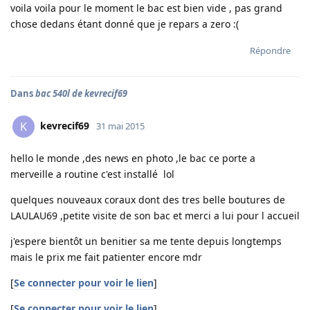
voila voila pour le moment le bac est bien vide , pas grand
chose dedans étant donné que je repars a zero :(
Répondre
Dans
bac 540l de kevrecif69
kevrecif69
K
31 mai 2015
hello le monde ,des news en photo ,le bac ce porte a
merveille a routine c'est installé lol
quelques nouveaux coraux dont des tres belle boutures de
LAULAU69 ,petite visite de son bac et merci a lui pour l accueil
j'espere bientôt un benitier sa me tente depuis longtemps
mais le prix me fait patienter encore mdr
[
Se connecter pour voir le lien
]
[
Se connecter pour voir le lien
]