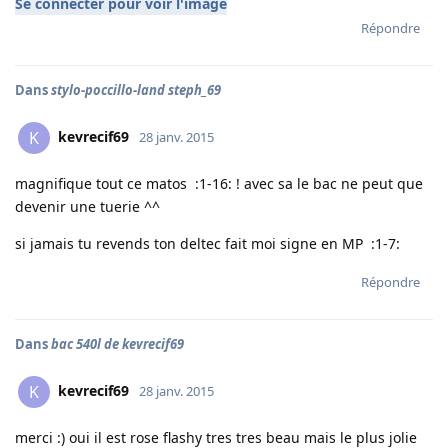
Se connecter pour voir l'image
Répondre
Dans
stylo-poccillo-land steph_69
kevrecif69
K
28 janv. 2015
magnifique tout ce matos :1-16: ! avec sa le bac ne peut que
devenir une tuerie ^^
si jamais tu revends ton deltec fait moi signe en MP :1-7:
Répondre
Dans
bac 540l de kevrecif69
kevrecif69
K
28 janv. 2015
merci :) oui il est rose flashy tres tres beau mais le plus jolie