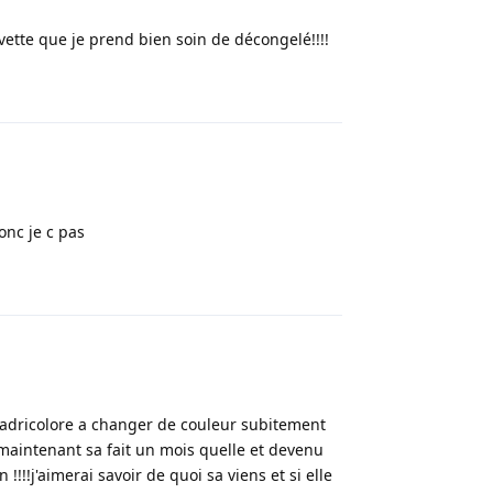
vette que je prend bien soin de décongelé!!!!
Répondre
onc je c pas
Répondre
uadricolore a changer de couleur subitement
et maintenant sa fait un mois quelle et devenu
!!!j'aimerai savoir de quoi sa viens et si elle