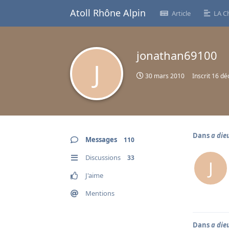
Atoll Rhône Alpin
Article
LA C
jonathan69100
J
30 mars 2010
Inscrit
16 dé
Dans
a dieu
Messages
110
Discussions
33
J
J'aime
Mentions
Dans
a dieu