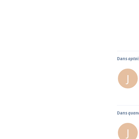
Dans
aptai
J
Dans
quand
J