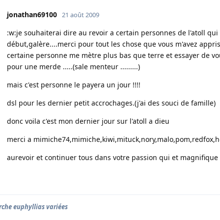
jonathan69100
21 août 2009
:w:je souhaiterai dire au revoir a certain personnes de l'atoll q
début,galère....merci pour tout les chose que vous m'avez appri
certaine personne me mètre plus bas que terre et essayer de v
pour une merde .....(sale menteur .........)
mais c'est personne le payera un jour !!!!
dsl pour les dernier petit accrochages.(j'ai des souci de famille)
donc voila c'est mon dernier jour sur l'atoll a dieu
merci a mimiche74,mimiche,kiwi,mituck,nory,malo,pom,redfox,hedy
aurevoir et continuer tous dans votre passion qui et magnifique 
rche euphyllias variées