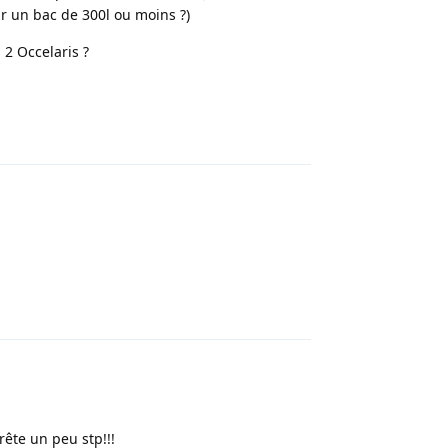
r un bac de 300l ou moins ?)
2 Occelaris ?
Répondre
Répondre
arrête un peu stp!!!