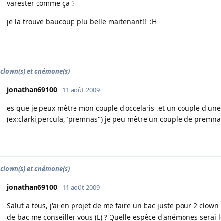
varester comme ça ?
je la trouve baucoup plu belle maitenant!!! :H
 clown(s) et anémone(s)
jonathan69100
11 août 2009
es que je peux mètre mon couple d'occelaris ,et un couple d'une
(ex:clarki,percula,"premnas") je peu mètre un couple de premnas
 clown(s) et anémone(s)
jonathan69100
11 août 2009
Salut a tous, j'ai en projet de me faire un bac juste pour 2 clown
de bac me conseiller vous (L) ? Quelle espèce d'anémones serai l