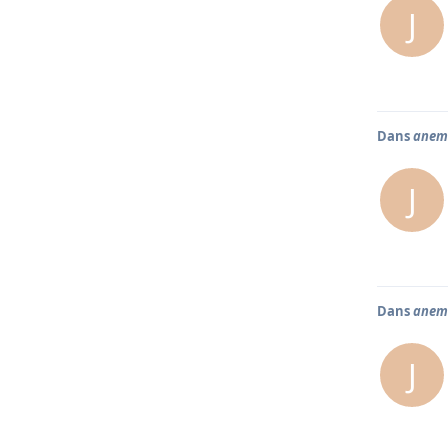
J
Dans
anem
J
Dans
anem
J