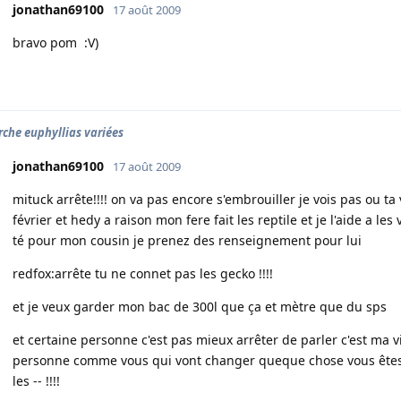
jonathan69100
17 août 2009
bravo pom :V)
rche euphyllias variées
jonathan69100
17 août 2009
mituck arrête!!!! on va pas encore s'embrouiller je vois pas ou 
février et hedy a raison mon fere fait les reptile et je l'aide a l
té pour mon cousin je prenez des renseignement pour lui
redfox:arrête tu ne connet pas les gecko !!!!
et je veux garder mon bac de 300l que ça et mètre que du sps
et certaine personne c'est pas mieux arrêter de parler c'est ma vie 
personne comme vous qui vont changer queque chose vous êtes de
les -- !!!!