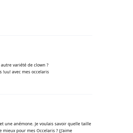
Répondre
 autre variété de clown ?
 !uu! avec mes occelaris
Répondre
 et une anémone. Je voulais savoir quelle taille
e mieux pour mes Occelaris ? (J'aime