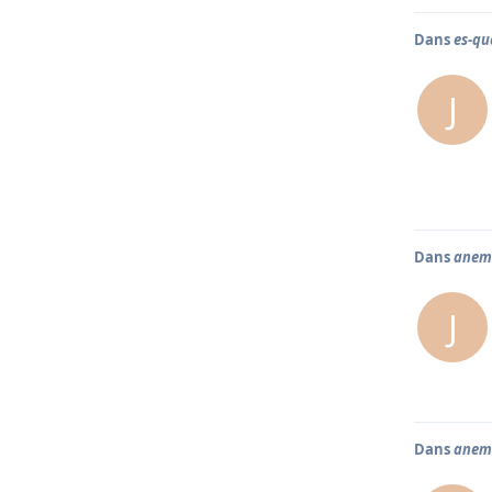
Dans
es-qu
J
Dans
anem
J
Dans
anem