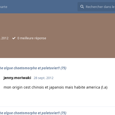
harte
. 2012
0
meilleure réponse
he algue chaetomorpha et paletuvier!! (75)
jenny.moriwaki
28 sept. 2012
mon origin cest chinois et japanois mais habite america (l.a)
he algue chaetomorpha et paletuvier!! (75)