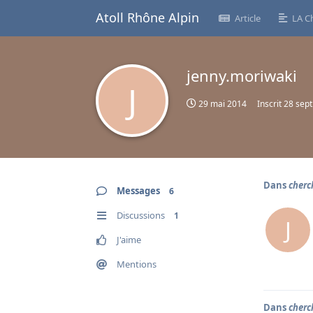
Atoll Rhône Alpin
Article
LA C
jenny.moriwaki
J
29 mai 2014
Inscrit
28 sept
Dans
cherc
Messages
6
Discussions
1
J
J'aime
Mentions
Dans
cherc