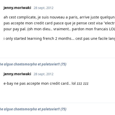
jenny.moriwaki
28 sept. 2012
ah cest complicate, je suis nouveau a paris, arrive juste quelqun
pas accepte mon credit card pasce que je pense cest visa "electr
pour pay pal. (oh mon dieu.. vraiment.. pardon mon francais LOL
i only started learning french 2 months... cest pas une facile la
he algue chaetomorpha et paletuvier!! (75)
jenny.moriwaki
28 sept. 2012
e-bay ne pas accepte mon credit card.. lol zzz zzz
he algue chaetomorpha et paletuvier!! (75)