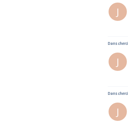
J
Dans
cherc
J
Dans
cherc
J