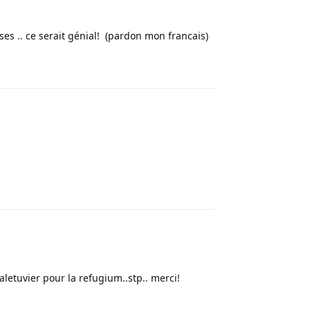
ses .. ce serait génial! (pardon mon francais)
Répondre
Répondre
aletuvier pour la refugium..stp.. merci!
Répondre