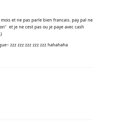
 mois et ne pas parle bien francais. pay pal ne
on" et je ne cest pas ou je paye avec cash
)
ngue~ zzz zzz zzz zzz zzz hahahaha
Répondre
Répondre