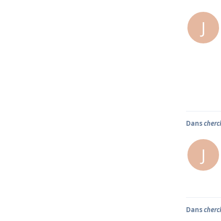
J
Dans
cherc
J
Dans
cherc